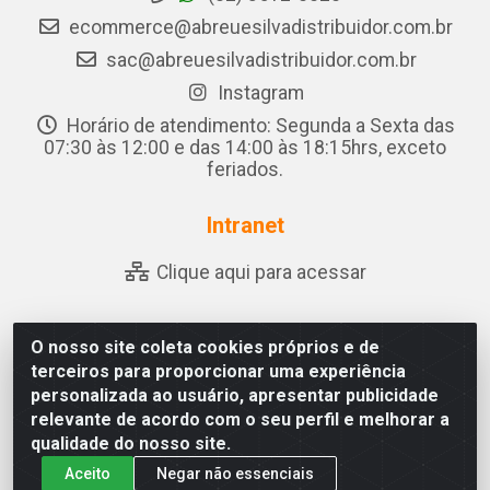
ecommerce@abreuesilvadistribuidor.com.br
sac@abreuesilvadistribuidor.com.br
Instagram
Horário de atendimento: Segunda a Sexta das
07:30 às 12:00 e das 14:00 às 18:15hrs, exceto
feriados.
Intranet
Clique aqui para acessar
O nosso site coleta cookies próprios e de
Abreu & Silva - Rua Padre Jose de Souza Leite, 265 - Ariado,
terceiros para proporcionar uma experiência
Olho D'Água das Flores/AL - CEP 57.442-000 - CNPJ
personalizada ao usuário, apresentar publicidade
04.790.656/0001-06
relevante de acordo com o seu perfil e melhorar a
qualidade do nosso site.
Aceito
Negar não essenciais