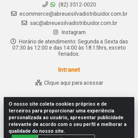
(82) 3512-0020
ecommerce@abreuesilvadistribuidor.com.br
sac@abreuesilvadistribuidor.com.br
Instagram
Horário de atendimento: Segunda a Sexta das
07:30 às 12:00 e das 14:00 às 18:15hrs, exceto
feriados.
Intranet
Clique aqui para acessar
O nosso site coleta cookies próprios e de
Abreu & Silva - Rua Padre Jose de Souza Leite, 265 - Ariado,
terceiros para proporcionar uma experiência
Olho D'Água das Flores/AL - CEP 57.442-000 - CNPJ
personalizada ao usuário, apresentar publicidade
04.790.656/0001-06
relevante de acordo com o seu perfil e melhorar a
qualidade do nosso site.