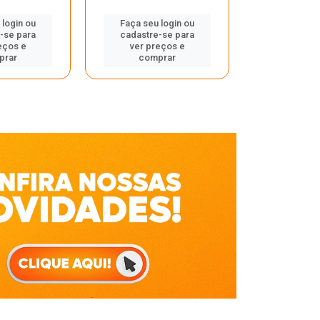
Faça seu 
 login ou
Faça seu login ou
cadastre
-se para
cadastre-se para
ver pr
eços e
ver preços e
comp
prar
comprar