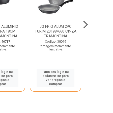
 ALUMINIO
JG FRIG ALUM 2PC
CONJ
PA 18CM
TURIM 20198/660 CINZA
TRINCHANT
AMONTINA
TRAMONTINA
PECAS PLE
TRAMO
: 46787
Código: 38019
meramente
*Imagem meramente
Código:
rativa
ilustrativa
*Imagem m
ilustr
 login ou
Faça seu login ou
-se para
cadastre-se para
Faça seu 
eços e
ver preços e
cadastre
prar
comprar
ver pr
comp