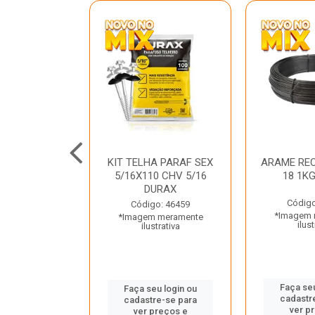
C GALV 3/16
KIT TELHA PARAF SEX
ARAME REC
 DURAX
5/16X110 CHV 5/16
18 1K
DURAX
o: 47012
Código
Código: 46459
 meramente
*Imagem 
*Imagem meramente
trativa
ilust
ilustrativa
u login ou
Faça seu
Faça seu login ou
e-se para
cadastr
cadastre-se para
reços e
ver p
ver preços e