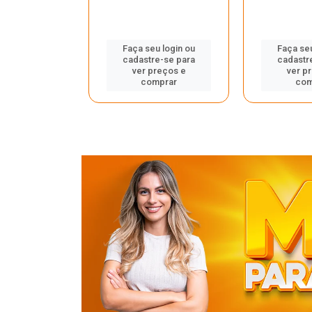
u login ou
Faça seu login ou
Faça seu
e-se para
cadastre-se para
cadastr
reços e
ver preços e
ver p
mprar
comprar
com