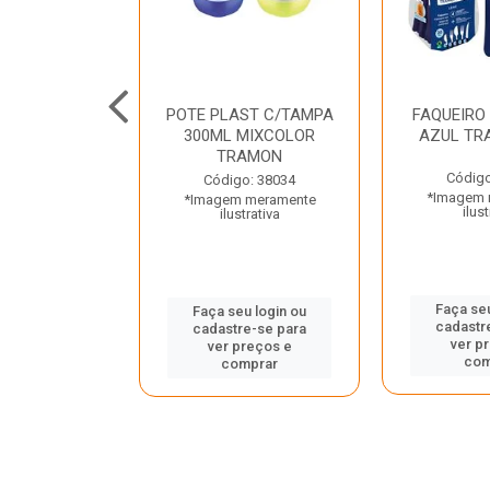
JUNTO
POTE PLAST C/TAMPA
FAQUEIRO
NTE INOX 2
300ML MIXCOLOR
AZUL TR
ENUS PRETO
TRAMON
ONTINA
Código
Código: 38034
*Imagem 
*Imagem meramente
o: 43214
ilust
ilustrativa
 meramente
trativa
Faça seu
Faça seu login ou
cadastr
cadastre-se para
u login ou
ver p
ver preços e
e-se para
com
comprar
reços e
mprar