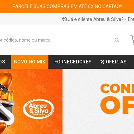
PARCELE SUAS COMPRAS EM ATÉ 6X NO CARTÃO*
Já é cliente Abreu & Silva? - Ent
OS
NOVO NO MIX
FORNECEDORES
OFERTAS