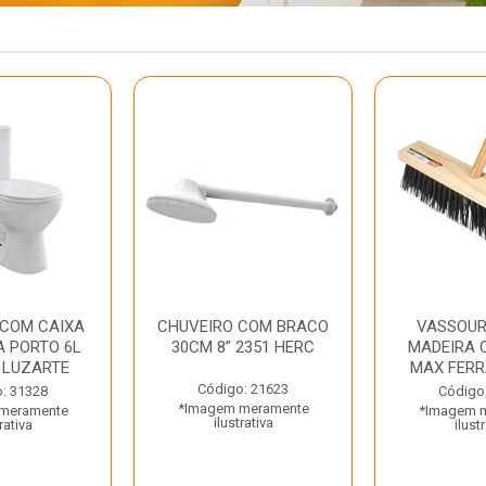
 COM CAIXA
CHUVEIRO COM BRACO
VASSOUR
 PORTO 6L
30CM 8” 2351 HERC
MADEIRA 
 LUZARTE
MAX FER
Código: 21623
: 31328
Código
*Imagem meramente
meramente
*Imagem 
ilustrativa
rativa
ilust