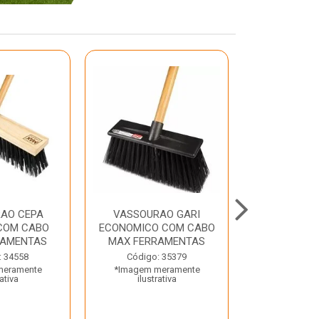
AO CEPA
VASSOURAO GARI
LAVATORIO
COM CABO
ECONOMICO COM CABO
BRANCO MA
RAMENTAS
MAX FERRAMENTAS
Código:
: 34558
Código: 35379
*Imagem m
meramente
*Imagem meramente
ilustr
rativa
ilustrativa