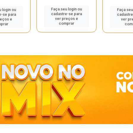
Faça seu login ou
 login ou
Faça seu
cadastre-se para
e-se para
cadastre
ver preços e
reços e
ver pr
comprar
prar
com