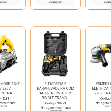
prar
comprar
com
MORE 4.3/8”
FURADEIRA E
ESMERIL
W 220V
PARAFUSADEIRA COM
ELETRICA 4
ONTINA
BATERIA 12V 16PCS
220V TR
BIVOLT TRAMO...
: 42831
Código
meramente
*Imagem 
Código: 39293
rativa
ilust
*Imagem meramente
ilustrativa