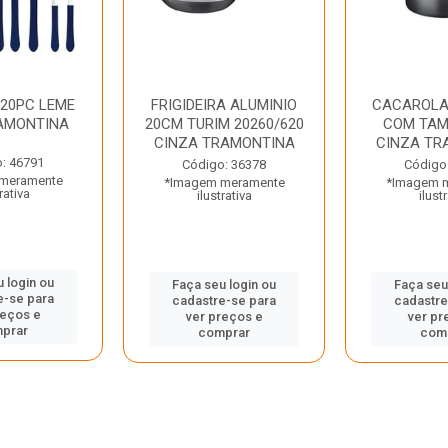
 20PC LEME
FRIGIDEIRA ALUMINIO
CACAROLA
AMONTINA
20CM TURIM 20260/620
COM TAM
CINZA TRAMONTINA
CINZA TR
: 46791
Código: 36378
Código
meramente
*Imagem meramente
*Imagem 
rativa
ilustrativa
ilust
 login ou
Faça seu login ou
Faça seu
e-se para
cadastre-se para
cadastre
reços e
ver preços e
ver pr
prar
comprar
com