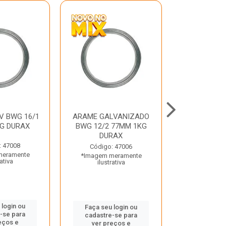
V BWG 16/1
ARAME GALVANIZADO
BARRA ROSC
G DURAX
BWG 12/2 77MM 1KG
UNC D
DURAX
: 47008
Código:
Código: 47006
meramente
*Imagem m
*Imagem meramente
rativa
ilustr
ilustrativa
 login ou
Faça seu 
Faça seu login ou
-se para
cadastre
cadastre-se para
eços e
ver pr
ver preços e