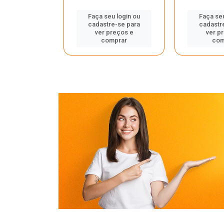
u login ou
Faça seu login ou
Faça seu
e-se para
cadastre-se para
cadastr
reços e
ver preços e
ver p
mprar
comprar
com