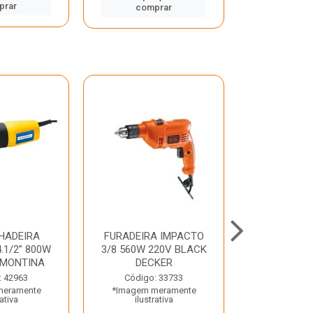
prar
comp
comprar
HADEIRA
FURADEIRA IMPACTO
MARTE
.1/2” 800W
3/8 560W 220V BLACK
PERFURADO
AMONTINA
DECKER
800W 2 6J 2
: 42963
Código: 33733
Código:
meramente
*Imagem meramente
*Imagem m
rativa
ilustrativa
ilustr