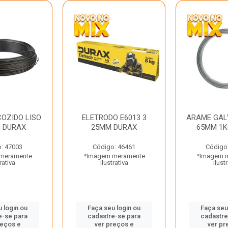
OZIDO LISO
ELETRODO E6013 3
ARAME GAL
G DURAX
25MM DURAX
65MM 1K
: 47003
Código: 46461
Código
meramente
*Imagem meramente
*Imagem 
rativa
ilustrativa
ilust
 login ou
Faça seu login ou
Faça seu
e-se para
cadastre-se para
cadastre
reços e
ver preços e
ver pr