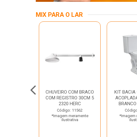
MIX PARA O LAR
INOX APOIO
CHUVEIRO COM BRACO
KIT BACIA
 NEW RAGGI
COM REGISTRO 30CM 5
ACOPLADA
TR
2320 HERC
BRANCO
o: 43456
Código: 11562
Código
 meramente
*Imagem meramente
*Imagem 
trativa
ilustrativa
ilust