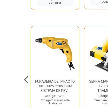
mprar
com
comprar
TELETE
FURADEIRA DE IMPACTO
SERRA MAR
OR/ROMPEDOR
3/8” 500W 220V COM
1200
 220V DEWALT
SISTEMA DE REV...
TRAM
o: 33734
Código: 39290
Código
 meramente
*Imagem meramente
*Imagem 
trativa
ilustrativa
ilust