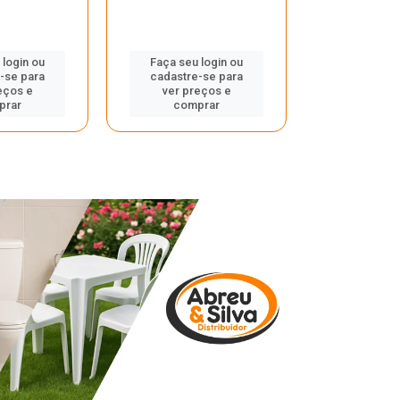
 login ou
Faça seu login ou
Faça seu 
-se para
cadastre-se para
cadastre
eços e
ver preços e
ver pr
prar
comprar
comp