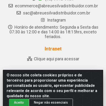
ecommerce@abreuesilvadistribuidor.com.br
sac@abreuesilvadistribuidor.com.br
Instagram
Horário de atendimento: Segunda a Sexta das
07:30 às 12:00 e das 14:00 às 18:15hrs, exceto
feriados.
Intranet
Clique aqui para acessar
O nosso site coleta cookies próprios e de
Abreu & Silva - Rua Padre Jose de Souza Leite, 265 - Ariado,
terceiros para proporcionar uma experiência
Olho D'Água das Flores/AL - CEP 57.442-000 - CNPJ
personalizada ao usuário, apresentar publicidade
04.790.656/0001-06
relevante de acordo com o seu perfil e melhorar a
qualidade do nosso site.
Aceito
Negar não essenciais