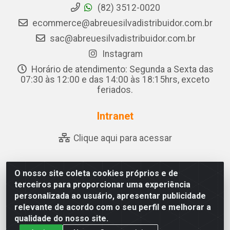
(82) 3512-0020
ecommerce@abreuesilvadistribuidor.com.br
sac@abreuesilvadistribuidor.com.br
Instagram
Horário de atendimento: Segunda a Sexta das
07:30 às 12:00 e das 14:00 às 18:15hrs, exceto
feriados.
Intranet
Clique aqui para acessar
O nosso site coleta cookies próprios e de
Abreu & Silva - Rua Padre Jose de Souza Leite, 265 - Ariado,
terceiros para proporcionar uma experiência
Olho D'Água das Flores/AL - CEP 57.442-000 - CNPJ
personalizada ao usuário, apresentar publicidade
04.790.656/0001-06
relevante de acordo com o seu perfil e melhorar a
qualidade do nosso site.