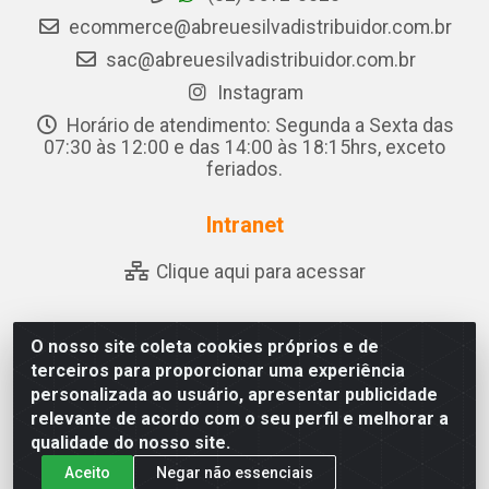
ecommerce@abreuesilvadistribuidor.com.br
sac@abreuesilvadistribuidor.com.br
Instagram
Horário de atendimento: Segunda a Sexta das
07:30 às 12:00 e das 14:00 às 18:15hrs, exceto
feriados.
Intranet
Clique aqui para acessar
O nosso site coleta cookies próprios e de
Abreu & Silva - Rua Padre Jose de Souza Leite, 265 - Ariado,
terceiros para proporcionar uma experiência
Olho D'Água das Flores/AL - CEP 57.442-000 - CNPJ
personalizada ao usuário, apresentar publicidade
04.790.656/0001-06
relevante de acordo com o seu perfil e melhorar a
qualidade do nosso site.
Aceito
Negar não essenciais