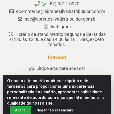
(82) 3512-0020
ecommerce@abreuesilvadistribuidor.com.br
sac@abreuesilvadistribuidor.com.br
Instagram
Horário de atendimento: Segunda a Sexta das
07:30 às 12:00 e das 14:00 às 18:15hrs, exceto
feriados.
Intranet
Clique aqui para acessar
O nosso site coleta cookies próprios e de
terceiros para proporcionar uma experiência
Abreu & Silva - Rua Padre Jose de Souza Leite, 265 - Ariado,
personalizada ao usuário, apresentar publicidade
Olho D'Água das Flores/AL - CEP 57.442-000 - CNPJ
relevante de acordo com o seu perfil e melhorar a
04.790.656/0001-06
qualidade do nosso site.
Aceito
Negar não essenciais