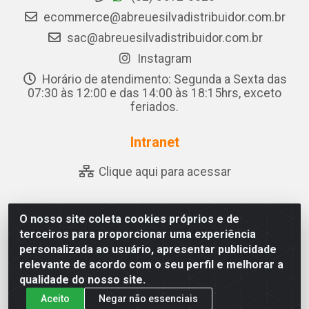
ecommerce@abreuesilvadistribuidor.com.br
sac@abreuesilvadistribuidor.com.br
Instagram
Horário de atendimento: Segunda a Sexta das
07:30 às 12:00 e das 14:00 às 18:15hrs, exceto
feriados.
Intranet
Clique aqui para acessar
O nosso site coleta cookies próprios e de
Abreu & Silva - Rua Padre Jose de Souza Leite, 265 - Ariado,
terceiros para proporcionar uma experiência
Olho D'Água das Flores/AL - CEP 57.442-000 - CNPJ
personalizada ao usuário, apresentar publicidade
04.790.656/0001-06
relevante de acordo com o seu perfil e melhorar a
qualidade do nosso site.
Aceito
Negar não essenciais