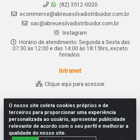
(82) 3512-0020
ecommerce@abreuesilvadistribuidor.com.br
sac@abreuesilvadistribuidor.com.br
Instagram
Horário de atendimento: Segunda a Sexta das
07:30 às 12:00 e das 14:00 às 18:15hrs, exceto
feriados.
Intranet
Clique aqui para acessar
O nosso site coleta cookies próprios e de
Abreu & Silva - Rua Padre Jose de Souza Leite, 265 - Ariado,
terceiros para proporcionar uma experiência
Olho D'Água das Flores/AL - CEP 57.442-000 - CNPJ
personalizada ao usuário, apresentar publicidade
04.790.656/0001-06
relevante de acordo com o seu perfil e melhorar a
qualidade do nosso site.