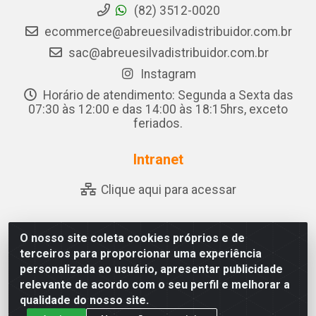
(82) 3512-0020
ecommerce@abreuesilvadistribuidor.com.br
sac@abreuesilvadistribuidor.com.br
Instagram
Horário de atendimento: Segunda a Sexta das
07:30 às 12:00 e das 14:00 às 18:15hrs, exceto
feriados.
Intranet
Clique aqui para acessar
O nosso site coleta cookies próprios e de
Abreu & Silva - Rua Padre Jose de Souza Leite, 265 - Ariado,
terceiros para proporcionar uma experiência
Olho D'Água das Flores/AL - CEP 57.442-000 - CNPJ
personalizada ao usuário, apresentar publicidade
04.790.656/0001-06
relevante de acordo com o seu perfil e melhorar a
qualidade do nosso site.