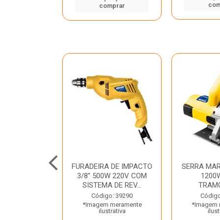
mprar
com
comprar
TELETE
FURADEIRA DE IMPACTO
SERRA MAR
OR/ROMPEDOR
3/8” 500W 220V COM
1200
 220V DEWALT
SISTEMA DE REV...
TRAM
o: 33734
Código: 39290
Código
 meramente
*Imagem meramente
*Imagem 
trativa
ilustrativa
ilust