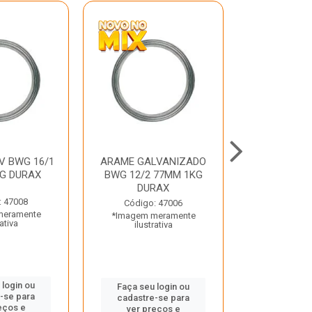
V BWG 16/1
ARAME GALVANIZADO
BARRA ROSC
G DURAX
BWG 12/2 77MM 1KG
UNC D
DURAX
: 47008
Código:
Código: 47006
meramente
*Imagem m
*Imagem meramente
rativa
ilustr
ilustrativa
 login ou
Faça seu 
Faça seu login ou
-se para
cadastre
cadastre-se para
eços e
ver pr
ver preços e