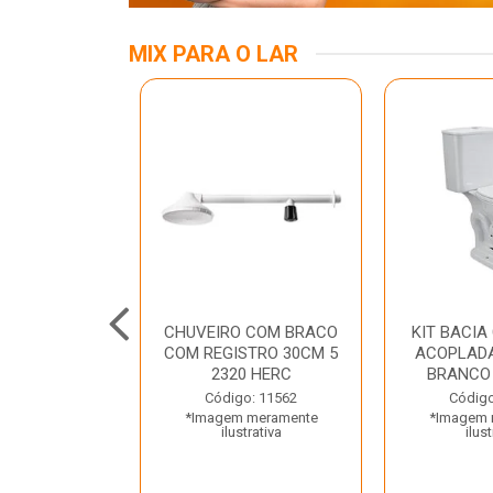
MIX PARA O LAR
A MESA LED
CHUVEIRO COM BRACO
KIT BACIA
 BIV BRANCA
COM REGISTRO 30CM 5
ACOPLADA
ROLUX
2320 HERC
BRANCO
o: 45969
Código: 11562
Código
 meramente
*Imagem meramente
*Imagem 
trativa
ilustrativa
ilust