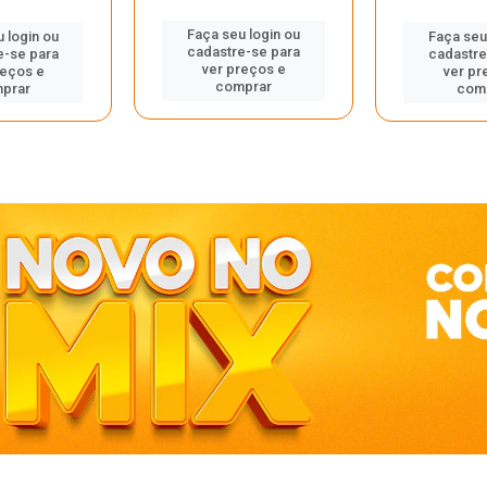
Faça seu login ou
 login ou
Faça seu
cadastre-se para
e-se para
cadastre
ver preços e
reços e
ver pr
comprar
prar
com