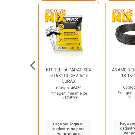
C GALV 3/16
KIT TELHA PARAF SEX
ARAME REC
 DURAX
5/16X110 CHV 5/16
18 1K
DURAX
o: 47012
Código
Código: 46459
 meramente
*Imagem 
*Imagem meramente
trativa
ilust
ilustrativa
u login ou
Faça seu
Faça seu login ou
e-se para
cadastr
cadastre-se para
reços e
ver p
ver preços e