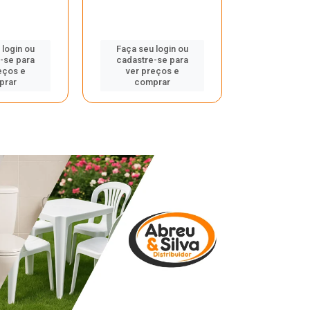
 login ou
Faça seu login ou
Faça seu 
-se para
cadastre-se para
cadastre
eços e
ver preços e
ver pr
prar
comprar
comp