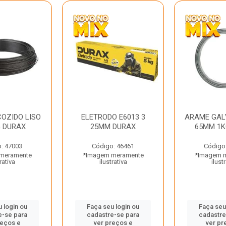
OZIDO LISO
ELETRODO E6013 3
ARAME GAL
G DURAX
25MM DURAX
65MM 1K
: 47003
Código: 46461
Código
meramente
*Imagem meramente
*Imagem 
rativa
ilustrativa
ilust
 login ou
Faça seu login ou
Faça seu
e-se para
cadastre-se para
cadastre
reços e
ver preços e
ver pr