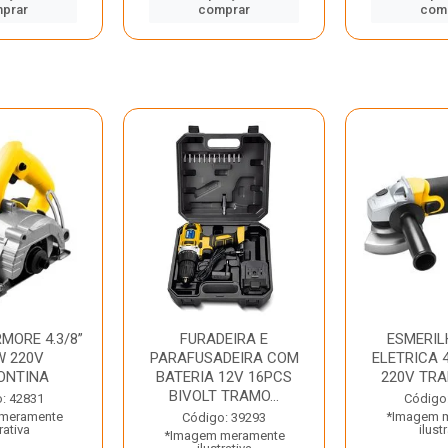
prar
comprar
com
MORE 4.3/8”
FURADEIRA E
ESMERIL
W 220V
PARAFUSADEIRA COM
ELETRICA 4
ONTINA
BATERIA 12V 16PCS
220V TR
BIVOLT TRAMO...
: 42831
Código
meramente
*Imagem 
Código: 39293
rativa
ilust
*Imagem meramente