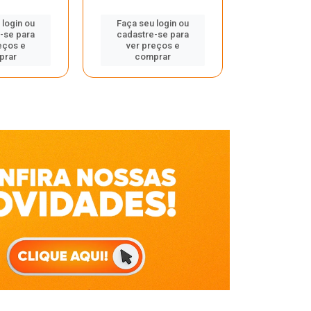
Faça seu 
 login ou
Faça seu login ou
cadastre
-se para
cadastre-se para
ver pr
eços e
ver preços e
comp
prar
comprar