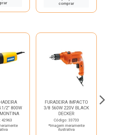
prar
comp
comprar
HADEIRA
FURADEIRA IMPACTO
MARTE
.1/2” 800W
3/8 560W 220V BLACK
PERFURADO
AMONTINA
DECKER
800W 2 6J 2
: 42963
Código: 33733
Código:
meramente
*Imagem meramente
*Imagem m
rativa
ilustrativa
ilustr