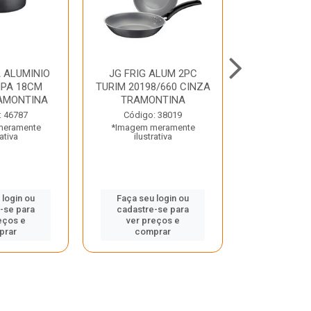
 ALUMINIO
JG FRIG ALUM 2PC
CONJ
PA 18CM
TURIM 20198/660 CINZA
TRINCHANT
AMONTINA
TRAMONTINA
PECAS PLE
TRAMO
: 46787
Código: 38019
meramente
*Imagem meramente
Código:
rativa
ilustrativa
*Imagem m
ilustr
 login ou
Faça seu login ou
-se para
cadastre-se para
Faça seu 
eços e
ver preços e
cadastre
prar
comprar
ver pr
comp