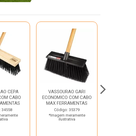
AO CEPA
VASSOURAO GARI
LAVATORIO
COM CABO
ECONOMICO COM CABO
BRANCO MA
RAMENTAS
MAX FERRAMENTAS
Código:
: 34558
Código: 35379
*Imagem m
meramente
*Imagem meramente
ilustr
rativa
ilustrativa