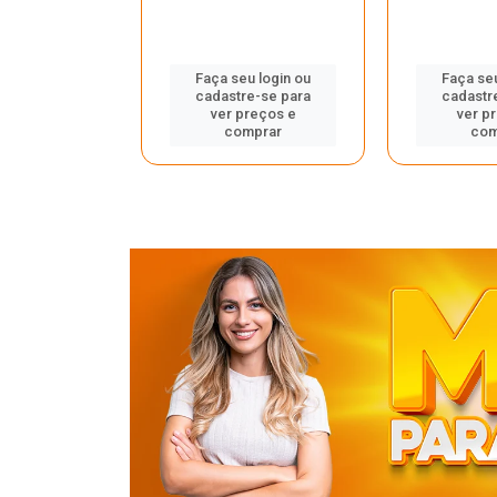
u login ou
Faça seu login ou
Faça seu
e-se para
cadastre-se para
cadastr
reços e
ver preços e
ver p
mprar
comprar
com