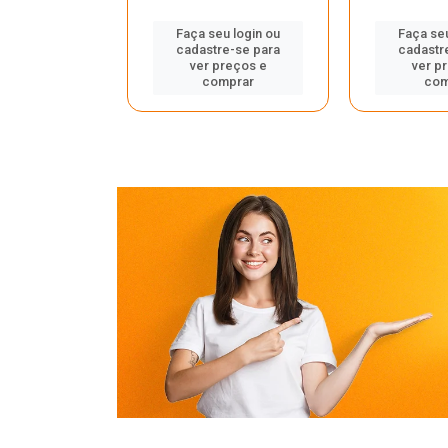
u login ou
Faça seu login ou
Faça seu
e-se para
cadastre-se para
cadastr
reços e
ver preços e
ver p
mprar
comprar
com