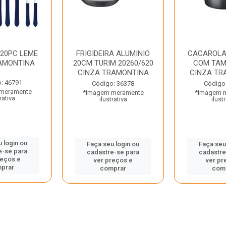
 20PC LEME
FRIGIDEIRA ALUMINIO
CACAROLA
AMONTINA
20CM TURIM 20260/620
COM TAM
CINZA TRAMONTINA
CINZA TR
: 46791
Código: 36378
Código
meramente
*Imagem meramente
*Imagem 
rativa
ilustrativa
ilust
 login ou
Faça seu login ou
Faça seu
e-se para
cadastre-se para
cadastre
reços e
ver preços e
ver pr
prar
comprar
com