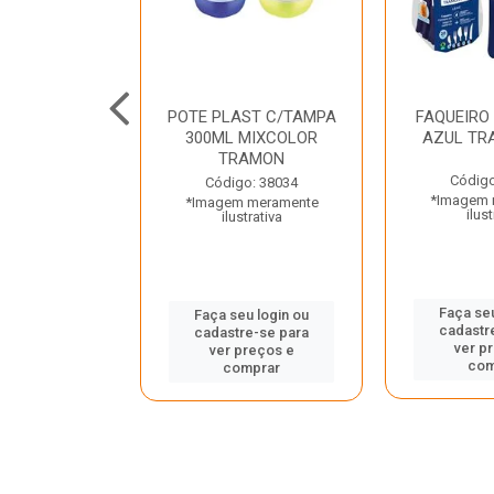
JUNTO
POTE PLAST C/TAMPA
FAQUEIRO
NTE INOX 2
300ML MIXCOLOR
AZUL TR
ENUS PRETO
TRAMON
ONTINA
Código
Código: 38034
*Imagem 
*Imagem meramente
o: 43214
ilust
ilustrativa
 meramente
trativa
Faça seu
Faça seu login ou
cadastr
cadastre-se para
u login ou
ver p
ver preços e
e-se para
com
comprar
reços e
mprar