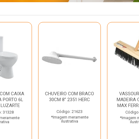
 COM CAIXA
CHUVEIRO COM BRACO
VASSOUR
 PORTO 6L
30CM 8” 2351 HERC
MADEIRA 
 LUZARTE
MAX FER
Código: 21623
: 31328
Código
*Imagem meramente
meramente
*Imagem 
ilustrativa
rativa
ilust