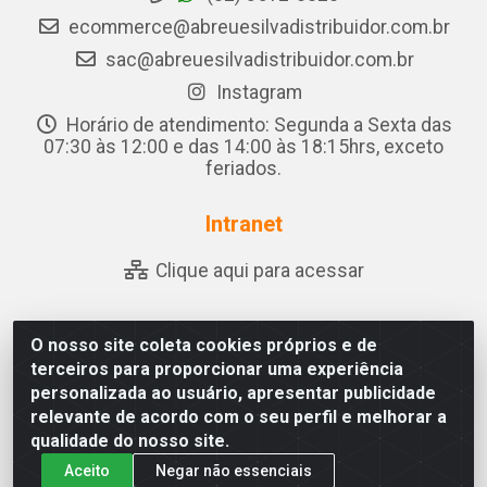
ecommerce@abreuesilvadistribuidor.com.br
sac@abreuesilvadistribuidor.com.br
Instagram
Horário de atendimento: Segunda a Sexta das
07:30 às 12:00 e das 14:00 às 18:15hrs, exceto
feriados.
Intranet
Clique aqui para acessar
O nosso site coleta cookies próprios e de
Abreu & Silva - Rua Padre Jose de Souza Leite, 265 - Ariado,
terceiros para proporcionar uma experiência
Olho D'Água das Flores/AL - CEP 57.442-000 - CNPJ
personalizada ao usuário, apresentar publicidade
04.790.656/0001-06
relevante de acordo com o seu perfil e melhorar a
qualidade do nosso site.
Aceito
Negar não essenciais