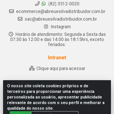
(82) 3512-0020
ecommerce@abreuesilvadistribuidor.com.br
sac@abreuesilvadistribuidor.com.br
Instagram
Horário de atendimento: Segunda a Sexta das
07:30 às 12:00 e das 14:00 às 18:15hrs, exceto
feriados.
Intranet
Clique aqui para acessar
O nosso site coleta cookies próprios e de
Abreu & Silva - Rua Padre Jose de Souza Leite, 265 - Ariado,
terceiros para proporcionar uma experiência
Olho D'Água das Flores/AL - CEP 57.442-000 - CNPJ
personalizada ao usuário, apresentar publicidade
04.790.656/0001-06
relevante de acordo com o seu perfil e melhorar a
qualidade do nosso site.