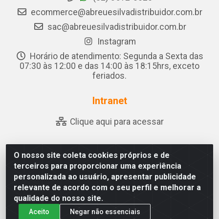
ecommerce@abreuesilvadistribuidor.com.br
sac@abreuesilvadistribuidor.com.br
Instagram
Horário de atendimento: Segunda a Sexta das
07:30 às 12:00 e das 14:00 às 18:15hrs, exceto
feriados.
Intranet
Clique aqui para acessar
O nosso site coleta cookies próprios e de
Abreu & Silva - Rua Padre Jose de Souza Leite, 265 - Ariado,
terceiros para proporcionar uma experiência
Olho D'Água das Flores/AL - CEP 57.442-000 - CNPJ
personalizada ao usuário, apresentar publicidade
04.790.656/0001-06
relevante de acordo com o seu perfil e melhorar a
qualidade do nosso site.
Aceito
Negar não essenciais