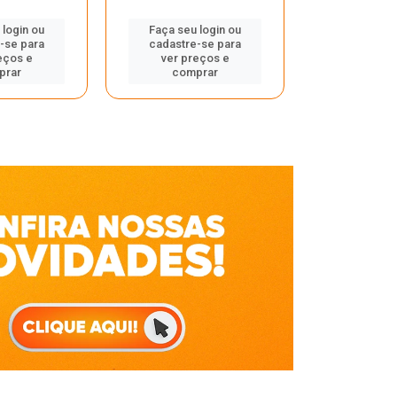
Faça seu 
 login ou
Faça seu login ou
cadastre
-se para
cadastre-se para
ver pr
eços e
ver preços e
comp
prar
comprar