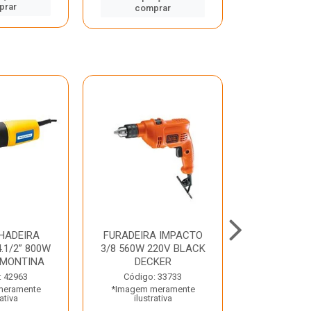
prar
comp
comprar
HADEIRA
FURADEIRA IMPACTO
MARTE
.1/2” 800W
3/8 560W 220V BLACK
PERFURADO
AMONTINA
DECKER
800W 2 6J 2
: 42963
Código: 33733
Código:
meramente
*Imagem meramente
*Imagem m
rativa
ilustrativa
ilustr