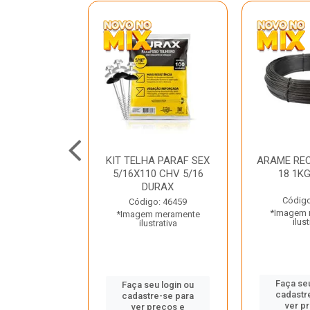
C GALV 3/16
KIT TELHA PARAF SEX
ARAME REC
 DURAX
5/16X110 CHV 5/16
18 1K
DURAX
o: 47012
Código
Código: 46459
 meramente
*Imagem 
*Imagem meramente
trativa
ilust
ilustrativa
u login ou
Faça seu
Faça seu login ou
e-se para
cadastr
cadastre-se para
reços e
ver p
ver preços e