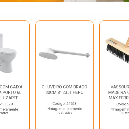
 COM CAIXA
CHUVEIRO COM BRACO
VASSOUR
 PORTO 6L
30CM 8” 2351 HERC
MADEIRA 
 LUZARTE
MAX FER
Código: 21623
: 31328
Código
*Imagem meramente
meramente
*Imagem 
ilustrativa
rativa
ilust