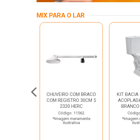
MIX PARA O LAR
A MESA LED
CHUVEIRO COM BRACO
KIT BACIA
 BIV BRANCA
COM REGISTRO 30CM 5
ACOPLADA
ROLUX
2320 HERC
BRANCO
o: 45969
Código: 11562
Código
 meramente
*Imagem meramente
*Imagem 
trativa
ilustrativa
ilust