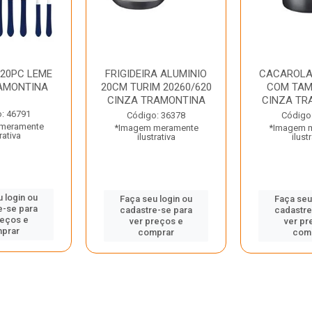
 20PC LEME
FRIGIDEIRA ALUMINIO
CACAROLA
AMONTINA
20CM TURIM 20260/620
COM TAM
CINZA TRAMONTINA
CINZA TR
: 46791
Código: 36378
Código
meramente
*Imagem meramente
*Imagem 
rativa
ilustrativa
ilust
 login ou
Faça seu login ou
Faça seu
e-se para
cadastre-se para
cadastre
reços e
ver preços e
ver pr
prar
comprar
com