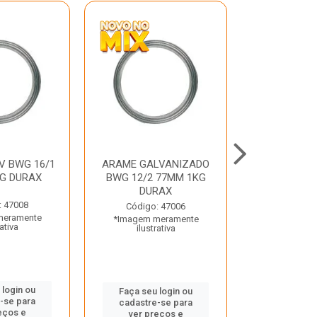
V BWG 16/1
ARAME GALVANIZADO
BARRA ROSC
G DURAX
BWG 12/2 77MM 1KG
UNC D
DURAX
: 47008
Código:
Código: 47006
meramente
*Imagem m
*Imagem meramente
rativa
ilustr
ilustrativa
 login ou
Faça seu 
Faça seu login ou
-se para
cadastre
cadastre-se para
eços e
ver pr
ver preços e