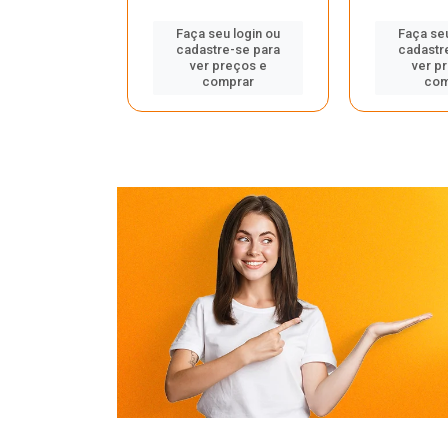
u login ou
Faça seu login ou
Faça seu
e-se para
cadastre-se para
cadastr
reços e
ver preços e
ver p
mprar
comprar
com