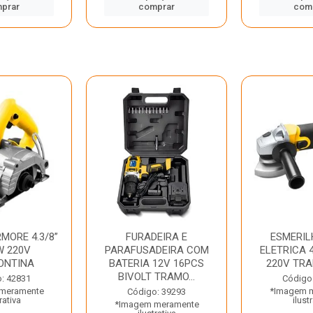
prar
comprar
com
MORE 4.3/8”
FURADEIRA E
ESMERIL
W 220V
PARAFUSADEIRA COM
ELETRICA 4
ONTINA
BATERIA 12V 16PCS
220V TR
BIVOLT TRAMO...
: 42831
Código
meramente
*Imagem 
Código: 39293
rativa
ilust
*Imagem meramente