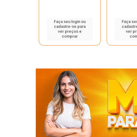
u login ou
Faça seu login ou
Faça seu
e-se para
cadastre-se para
cadastr
reços e
ver preços e
ver p
mprar
comprar
com