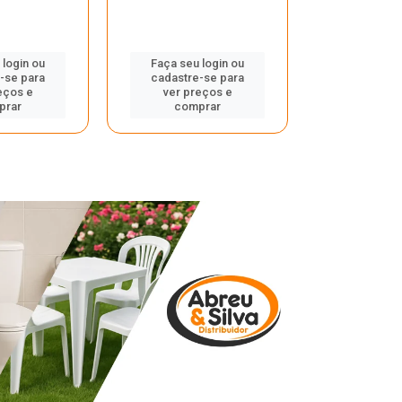
 login ou
Faça seu login ou
Faça seu 
-se para
cadastre-se para
cadastre
eços e
ver preços e
ver pr
prar
comprar
comp