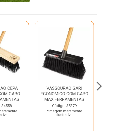
AO CEPA
VASSOURAO GARI
LAVATORIO
COM CABO
ECONOMICO COM CABO
BRANCO MA
RAMENTAS
MAX FERRAMENTAS
Código:
: 34558
Código: 35379
*Imagem m
meramente
*Imagem meramente
ilustr
rativa
ilustrativa