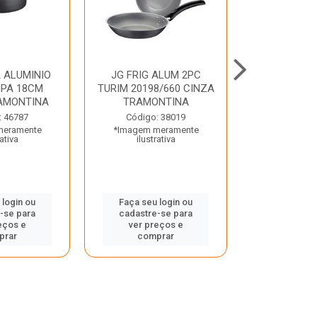
 ALUMINIO
JG FRIG ALUM 2PC
CONJ
PA 18CM
TURIM 20198/660 CINZA
TRINCHANT
AMONTINA
TRAMONTINA
PECAS PLE
TRAMO
: 46787
Código: 38019
meramente
*Imagem meramente
Código:
rativa
ilustrativa
*Imagem m
ilustr
 login ou
Faça seu login ou
-se para
cadastre-se para
Faça seu 
eços e
ver preços e
cadastre
prar
comprar
ver pr
comp