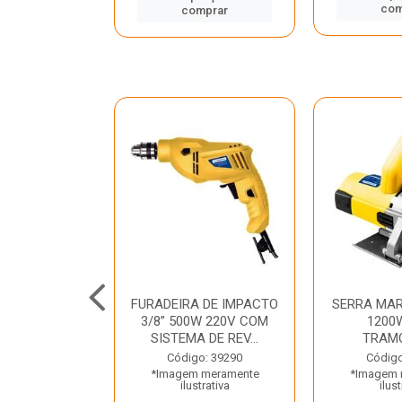
mprar
com
comprar
TELETE
FURADEIRA DE IMPACTO
SERRA MAR
OR/ROMPEDOR
3/8” 500W 220V COM
1200
 220V DEWALT
SISTEMA DE REV...
TRAM
o: 33734
Código: 39290
Código
 meramente
*Imagem meramente
*Imagem 
trativa
ilustrativa
ilust