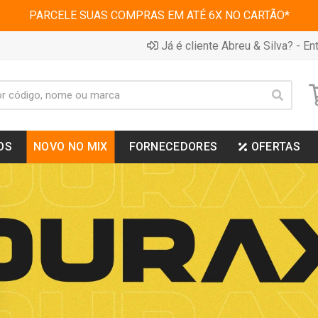
PARCELE SUAS COMPRAS EM ATÉ 6X NO CARTÃO*
Já é cliente Abreu & Silva? - Ent
OS
NOVO NO MIX
FORNECEDORES
OFERTAS