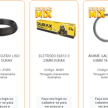
OZIDO LISO
ELETRODO E6013 3
ARAME GAL
G DURAX
25MM DURAX
65MM 1K
: 47003
Código: 46461
Código
meramente
*Imagem meramente
*Imagem 
rativa
ilustrativa
ilust
 login ou
Faça seu login ou
Faça seu
e-se para
cadastre-se para
cadastre
reços e
ver preços e
ver pr