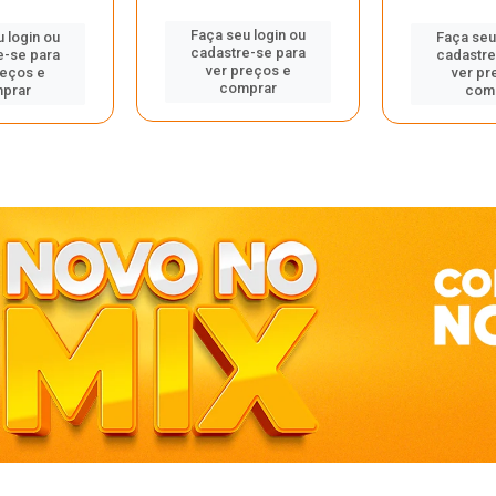
Faça seu login ou
 login ou
Faça seu
cadastre-se para
e-se para
cadastre
ver preços e
reços e
ver pr
comprar
prar
com