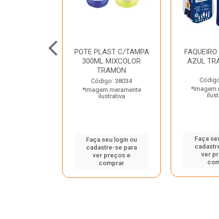
JUNTO
POTE PLAST C/TAMPA
FAQUEIRO
NTE INOX 2
300ML MIXCOLOR
AZUL TR
ENUS PRETO
TRAMON
ONTINA
Código
Código: 38034
*Imagem 
*Imagem meramente
o: 43214
ilust
ilustrativa
 meramente
trativa
Faça seu
Faça seu login ou
cadastr
cadastre-se para
u login ou
ver p
ver preços e
e-se para
com
comprar
reços e
mprar