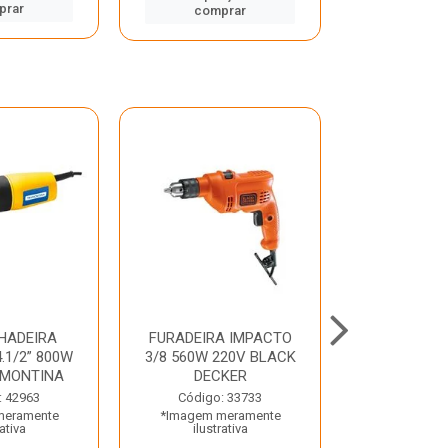
prar
comp
comprar
HADEIRA
FURADEIRA IMPACTO
MARTE
.1/2” 800W
3/8 560W 220V BLACK
PERFURADO
AMONTINA
DECKER
800W 2 6J 2
: 42963
Código: 33733
Código:
meramente
*Imagem meramente
*Imagem m
rativa
ilustrativa
ilustr