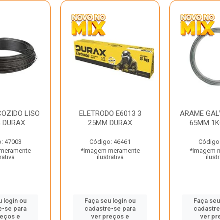
OZIDO LISO
ELETRODO E6013 3
ARAME GAL
G DURAX
25MM DURAX
65MM 1K
: 47003
Código: 46461
Código
meramente
*Imagem meramente
*Imagem 
rativa
ilustrativa
ilust
 login ou
Faça seu login ou
Faça seu
e-se para
cadastre-se para
cadastre
reços e
ver preços e
ver pr