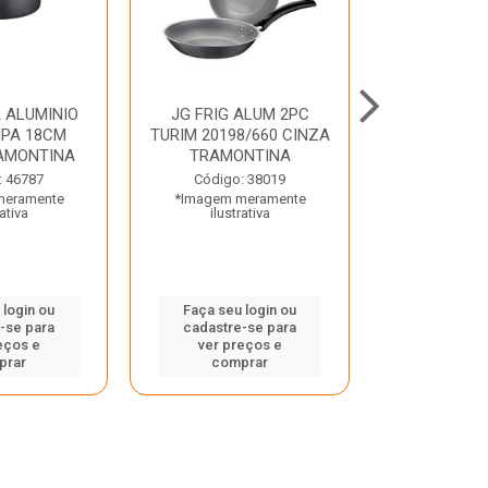
 ALUMINIO
JG FRIG ALUM 2PC
CONJ
PA 18CM
TURIM 20198/660 CINZA
TRINCHANT
AMONTINA
TRAMONTINA
PECAS PLE
TRAMO
: 46787
Código: 38019
meramente
*Imagem meramente
Código:
rativa
ilustrativa
*Imagem m
ilustr
 login ou
Faça seu login ou
-se para
cadastre-se para
Faça seu 
eços e
ver preços e
cadastre
prar
comprar
ver pr
comp