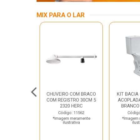
MIX PARA O LAR
A MESA LED
CHUVEIRO COM BRACO
KIT BACIA
 BIV BRANCA
COM REGISTRO 30CM 5
ACOPLADA
ROLUX
2320 HERC
BRANCO
o: 45969
Código: 11562
Código
 meramente
*Imagem meramente
*Imagem 
trativa
ilustrativa
ilust