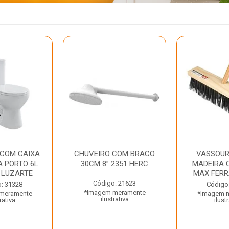
 COM CAIXA
CHUVEIRO COM BRACO
VASSOUR
 PORTO 6L
30CM 8” 2351 HERC
MADEIRA 
 LUZARTE
MAX FER
Código: 21623
: 31328
Código
*Imagem meramente
meramente
*Imagem 
ilustrativa
rativa
ilust