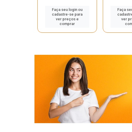
u login ou
Faça seu login ou
Faça seu
e-se para
cadastre-se para
cadastr
reços e
ver preços e
ver p
mprar
comprar
com