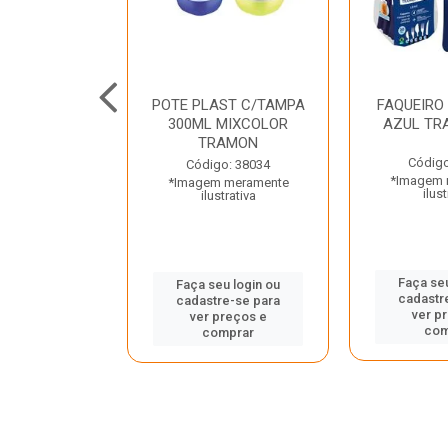
JUNTO
POTE PLAST C/TAMPA
FAQUEIRO
NTE INOX 2
300ML MIXCOLOR
AZUL TR
ENUS PRETO
TRAMON
ONTINA
Código
Código: 38034
*Imagem 
*Imagem meramente
o: 43214
ilust
ilustrativa
 meramente
trativa
Faça seu
Faça seu login ou
cadastr
cadastre-se para
u login ou
ver p
ver preços e
e-se para
com
comprar
reços e
mprar