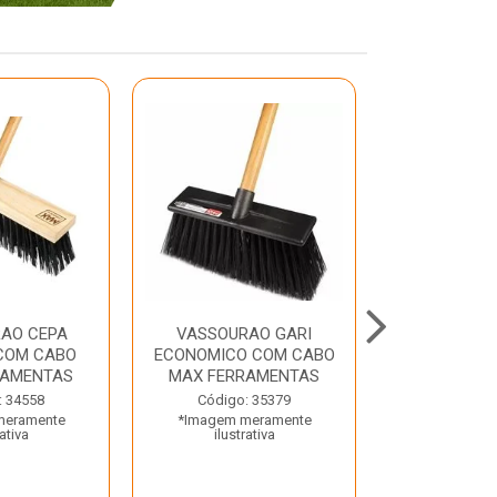
AO CEPA
VASSOURAO GARI
LAVATORIO
COM CABO
ECONOMICO COM CABO
BRANCO MA
RAMENTAS
MAX FERRAMENTAS
Código:
: 34558
Código: 35379
*Imagem m
meramente
*Imagem meramente
ilustr
rativa
ilustrativa