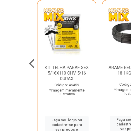
C GALV 3/16
KIT TELHA PARAF SEX
ARAME REC
 DURAX
5/16X110 CHV 5/16
18 1K
DURAX
o: 47012
Código
Código: 46459
 meramente
*Imagem 
*Imagem meramente
trativa
ilust
ilustrativa
u login ou
Faça seu
Faça seu login ou
e-se para
cadastr
cadastre-se para
reços e
ver p
ver preços e