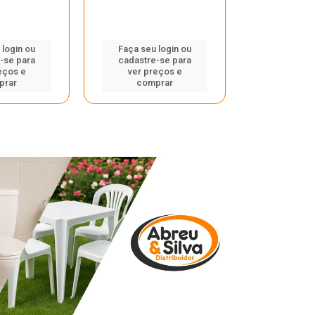
 login ou
Faça seu login ou
Faça seu 
-se para
cadastre-se para
cadastre
eços e
ver preços e
ver pr
prar
comprar
comp