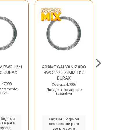
V BWG 16/1
ARAME GALVANIZADO
BARRA ROSC
G DURAX
BWG 12/2 77MM 1KG
UNC D
DURAX
: 47008
Código:
Código: 47006
meramente
*Imagem m
*Imagem meramente
rativa
ilustr
ilustrativa
 login ou
Faça seu 
Faça seu login ou
-se para
cadastre
cadastre-se para
eços e
ver pr
ver preços e