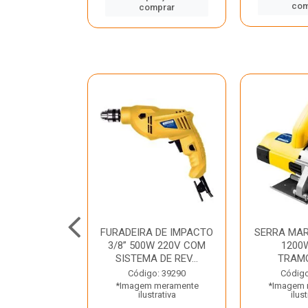
mprar
com
comprar
TELETE
FURADEIRA DE IMPACTO
SERRA MAR
OR/ROMPEDOR
3/8” 500W 220V COM
1200
 220V DEWALT
SISTEMA DE REV...
TRAM
o: 33734
Código: 39290
Código
 meramente
*Imagem meramente
*Imagem 
trativa
ilustrativa
ilust