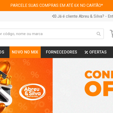
PARCELE SUAS COMPRAS EM ATÉ 6X NO CARTÃO*
Já é cliente Abreu & Silva? - Ent
OS
NOVO NO MIX
FORNECEDORES
OFERTAS