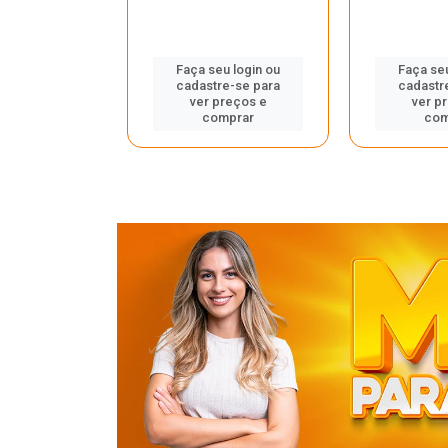
u login ou
Faça seu login ou
Faça seu
e-se para
cadastre-se para
cadastr
reços e
ver preços e
ver p
mprar
comprar
com