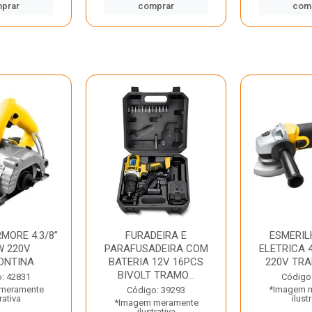
prar
comprar
com
MORE 4.3/8”
FURADEIRA E
ESMERIL
W 220V
PARAFUSADEIRA COM
ELETRICA 4
ONTINA
BATERIA 12V 16PCS
220V TR
BIVOLT TRAMO...
: 42831
Código
meramente
*Imagem 
Código: 39293
rativa
ilust
*Imagem meramente
ilustrativa