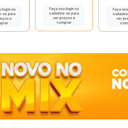
Faça seu login ou
 login ou
Faça seu
cadastre-se para
e-se para
cadastre
ver preços e
reços e
ver pr
comprar
prar
com