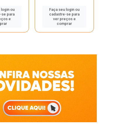
Faça seu 
 login ou
Faça seu login ou
cadastre
-se para
cadastre-se para
ver pr
eços e
ver preços e
comp
prar
comprar