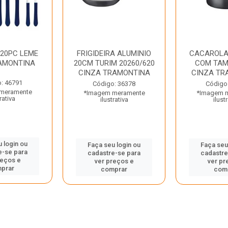
 20PC LEME
FRIGIDEIRA ALUMINIO
CACAROLA
AMONTINA
20CM TURIM 20260/620
COM TAM
CINZA TRAMONTINA
CINZA TR
: 46791
Código: 36378
Código
meramente
*Imagem meramente
*Imagem 
rativa
ilustrativa
ilust
 login ou
Faça seu login ou
Faça seu
e-se para
cadastre-se para
cadastre
reços e
ver preços e
ver pr
prar
comprar
com