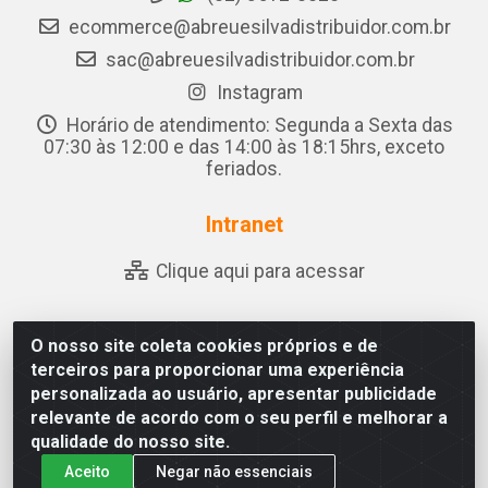
ecommerce@abreuesilvadistribuidor.com.br
sac@abreuesilvadistribuidor.com.br
Instagram
Horário de atendimento: Segunda a Sexta das
07:30 às 12:00 e das 14:00 às 18:15hrs, exceto
feriados.
Intranet
Clique aqui para acessar
O nosso site coleta cookies próprios e de
Abreu & Silva - Rua Padre Jose de Souza Leite, 265 - Ariado,
terceiros para proporcionar uma experiência
Olho D'Água das Flores/AL - CEP 57.442-000 - CNPJ
personalizada ao usuário, apresentar publicidade
04.790.656/0001-06
relevante de acordo com o seu perfil e melhorar a
qualidade do nosso site.
Aceito
Negar não essenciais