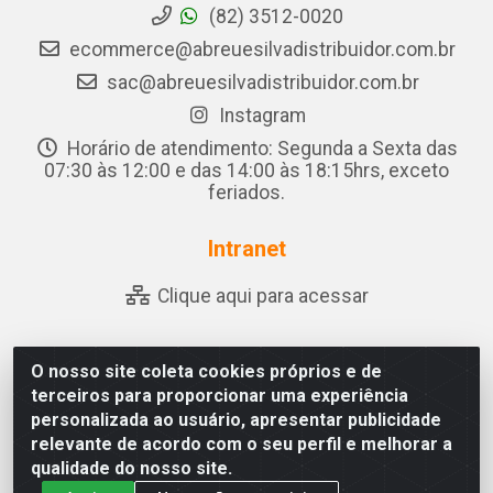
(82) 3512-0020
ecommerce@abreuesilvadistribuidor.com.br
sac@abreuesilvadistribuidor.com.br
Instagram
Horário de atendimento: Segunda a Sexta das
07:30 às 12:00 e das 14:00 às 18:15hrs, exceto
feriados.
Intranet
Clique aqui para acessar
O nosso site coleta cookies próprios e de
Abreu & Silva - Rua Padre Jose de Souza Leite, 265 - Ariado,
terceiros para proporcionar uma experiência
Olho D'Água das Flores/AL - CEP 57.442-000 - CNPJ
personalizada ao usuário, apresentar publicidade
04.790.656/0001-06
relevante de acordo com o seu perfil e melhorar a
qualidade do nosso site.