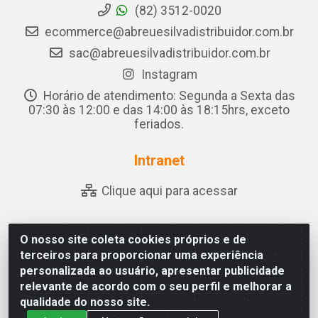
(82) 3512-0020
ecommerce@abreuesilvadistribuidor.com.br
sac@abreuesilvadistribuidor.com.br
Instagram
Horário de atendimento: Segunda a Sexta das
07:30 às 12:00 e das 14:00 às 18:15hrs, exceto
feriados.
Intranet
Clique aqui para acessar
O nosso site coleta cookies próprios e de
Abreu & Silva - Rua Padre Jose de Souza Leite, 265 - Ariado,
terceiros para proporcionar uma experiência
Olho D'Água das Flores/AL - CEP 57.442-000 - CNPJ
personalizada ao usuário, apresentar publicidade
04.790.656/0001-06
relevante de acordo com o seu perfil e melhorar a
qualidade do nosso site.