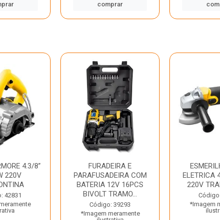
prar
comprar
com
MORE 4.3/8”
FURADEIRA E
ESMERIL
W 220V
PARAFUSADEIRA COM
ELETRICA 4
ONTINA
BATERIA 12V 16PCS
220V TR
BIVOLT TRAMO...
: 42831
Código
meramente
*Imagem 
Código: 39293
rativa
ilust
*Imagem meramente
ilustrativa