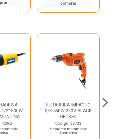
prar
comp
comprar
HADEIRA
FURADEIRA IMPACTO
MARTE
.1/2” 800W
3/8 560W 220V BLACK
PERFURADO
AMONTINA
DECKER
800W 2 6J 2
: 42963
Código: 33733
Código:
meramente
*Imagem meramente
*Imagem m
rativa
ilustrativa
ilustr