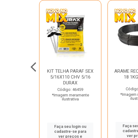
C GALV 3/16
KIT TELHA PARAF SEX
ARAME REC
 DURAX
5/16X110 CHV 5/16
18 1K
DURAX
o: 47012
Código
Código: 46459
 meramente
*Imagem 
*Imagem meramente
trativa
ilust
ilustrativa
u login ou
Faça seu
Faça seu login ou
e-se para
cadastr
cadastre-se para
reços e
ver p
ver preços e