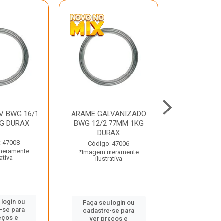
V BWG 16/1
ARAME GALVANIZADO
BARRA ROSC
G DURAX
BWG 12/2 77MM 1KG
UNC D
DURAX
: 47008
Código:
Código: 47006
meramente
*Imagem m
*Imagem meramente
rativa
ilustr
ilustrativa
 login ou
Faça seu 
Faça seu login ou
-se para
cadastre
cadastre-se para
eços e
ver pr
ver preços e