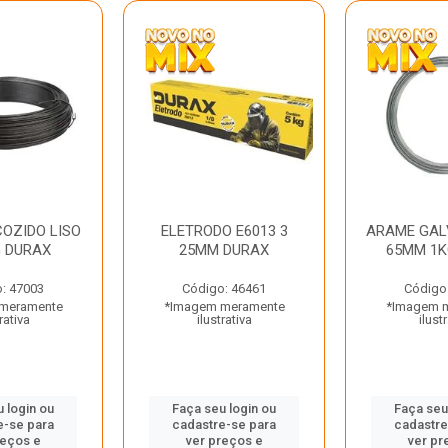
OZIDO LISO
ELETRODO E6013 3
ARAME GAL
G DURAX
25MM DURAX
65MM 1K
: 47003
Código: 46461
Código
meramente
*Imagem meramente
*Imagem 
rativa
ilustrativa
ilust
 login ou
Faça seu login ou
Faça seu
e-se para
cadastre-se para
cadastre
reços e
ver preços e
ver pr