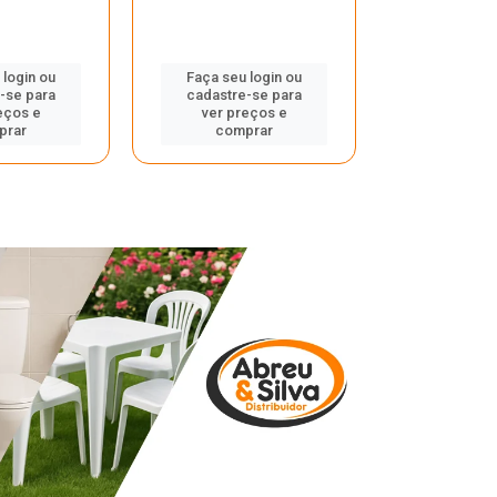
 login ou
Faça seu login ou
Faça seu 
-se para
cadastre-se para
cadastre
eços e
ver preços e
ver pr
prar
comprar
comp