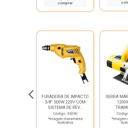
mprar
com
comprar
TELETE
FURADEIRA DE IMPACTO
SERRA MAR
OR/ROMPEDOR
3/8” 500W 220V COM
1200
 220V DEWALT
SISTEMA DE REV...
TRAM
o: 33734
Código: 39290
Código
 meramente
*Imagem meramente
*Imagem 
trativa
ilustrativa
ilust