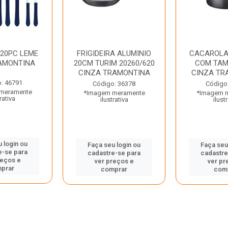
 20PC LEME
FRIGIDEIRA ALUMINIO
CACAROLA
AMONTINA
20CM TURIM 20260/620
COM TAM
CINZA TRAMONTINA
CINZA TR
: 46791
Código: 36378
Código
meramente
*Imagem meramente
*Imagem 
rativa
ilustrativa
ilust
 login ou
Faça seu login ou
Faça seu
e-se para
cadastre-se para
cadastre
reços e
ver preços e
ver pr
prar
comprar
com