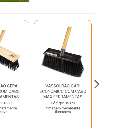
AO CEPA
VASSOURAO GARI
LAVATORIO
COM CABO
ECONOMICO COM CABO
BRANCO MA
RAMENTAS
MAX FERRAMENTAS
Código:
: 34558
Código: 35379
*Imagem m
meramente
*Imagem meramente
ilustr
rativa
ilustrativa