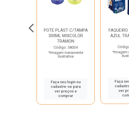
JUNTO
POTE PLAST C/TAMPA
FAQUEIRO
NTE INOX 2
300ML MIXCOLOR
AZUL TR
ENUS PRETO
TRAMON
ONTINA
Código
Código: 38034
*Imagem 
*Imagem meramente
o: 43214
ilust
ilustrativa
 meramente
trativa
Faça seu
Faça seu login ou
cadastr
cadastre-se para
u login ou
ver p
ver preços e
e-se para
com
comprar
reços e
mprar