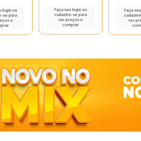
Faça seu login ou
 login ou
Faça seu
cadastre-se para
e-se para
cadastre
ver preços e
reços e
ver pr
comprar
prar
com