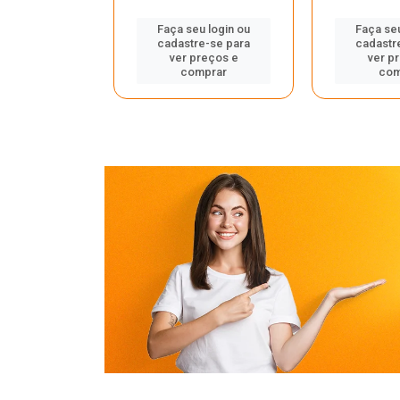
u login ou
Faça seu login ou
Faça seu
e-se para
cadastre-se para
cadastr
reços e
ver preços e
ver p
mprar
comprar
com