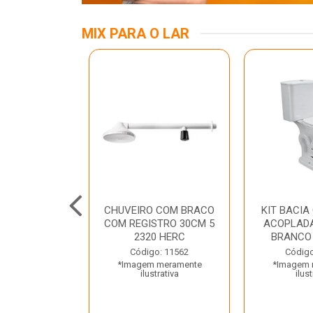
MIX PARA O LAR
INOX APOIO
CHUVEIRO COM BRACO
KIT BACIA
 NEW RAGGI
COM REGISTRO 30CM 5
ACOPLADA
TR
2320 HERC
BRANCO
o: 43456
Código: 11562
Código
 meramente
*Imagem meramente
*Imagem 
trativa
ilustrativa
ilust