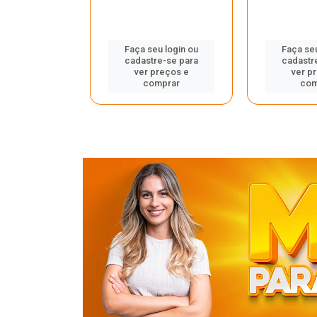
u login ou
Faça seu login ou
Faça seu
e-se para
cadastre-se para
cadastr
reços e
ver preços e
ver p
mprar
comprar
com