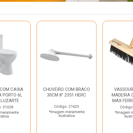
 COM CAIXA
CHUVEIRO COM BRACO
VASSOUR
 PORTO 6L
30CM 8” 2351 HERC
MADEIRA 
 LUZARTE
MAX FER
Código: 21623
: 31328
Código
*Imagem meramente
meramente
*Imagem 
ilustrativa
rativa
ilust