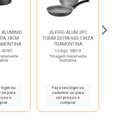
 ALUMINIO
JG FRIG ALUM 2PC
CONJ
PA 18CM
TURIM 20198/660 CINZA
TRINCHANT
AMONTINA
TRAMONTINA
PECAS PLE
TRAMO
: 46787
Código: 38019
meramente
*Imagem meramente
Código:
rativa
ilustrativa
*Imagem m
ilustr
 login ou
Faça seu login ou
-se para
cadastre-se para
Faça seu 
eços e
ver preços e
cadastre
prar
comprar
ver pr
comp