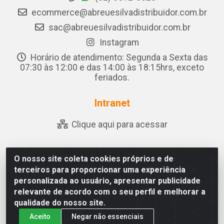
ecommerce@abreuesilvadistribuidor.com.br
sac@abreuesilvadistribuidor.com.br
Instagram
Horário de atendimento: Segunda a Sexta das
07:30 às 12:00 e das 14:00 às 18:15hrs, exceto
feriados.
Intranet
Clique aqui para acessar
O nosso site coleta cookies próprios e de
Abreu & Silva - Rua Padre Jose de Souza Leite, 265 - Ariado,
terceiros para proporcionar uma experiência
Olho D'Água das Flores/AL - CEP 57.442-000 - CNPJ
personalizada ao usuário, apresentar publicidade
04.790.656/0001-06
relevante de acordo com o seu perfil e melhorar a
qualidade do nosso site.
Aceito
Negar não essenciais