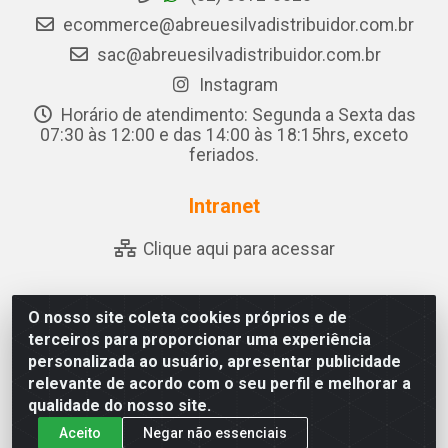
ecommerce@abreuesilvadistribuidor.com.br
sac@abreuesilvadistribuidor.com.br
Instagram
Horário de atendimento: Segunda a Sexta das
07:30 às 12:00 e das 14:00 às 18:15hrs, exceto
feriados.
Intranet
Clique aqui para acessar
O nosso site coleta cookies próprios e de
Abreu & Silva - Rua Padre Jose de Souza Leite, 265 - Ariado,
terceiros para proporcionar uma experiência
Olho D'Água das Flores/AL - CEP 57.442-000 - CNPJ
personalizada ao usuário, apresentar publicidade
04.790.656/0001-06
relevante de acordo com o seu perfil e melhorar a
qualidade do nosso site.
Aceito
Negar não essenciais