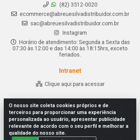
(82) 3512-0020
ecommerce@abreuesilvadistribuidor.com.br
sac@abreuesilvadistribuidor.com.br
Instagram
Horário de atendimento: Segunda a Sexta das
07:30 às 12:00 e das 14:00 às 18:15hrs, exceto
feriados.
Intranet
Clique aqui para acessar
O nosso site coleta cookies próprios e de
Abreu & Silva - Rua Padre Jose de Souza Leite, 265 - Ariado,
terceiros para proporcionar uma experiência
Olho D'Água das Flores/AL - CEP 57.442-000 - CNPJ
personalizada ao usuário, apresentar publicidade
04.790.656/0001-06
relevante de acordo com o seu perfil e melhorar a
qualidade do nosso site.