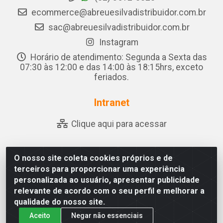
ecommerce@abreuesilvadistribuidor.com.br
sac@abreuesilvadistribuidor.com.br
Instagram
Horário de atendimento: Segunda a Sexta das
07:30 às 12:00 e das 14:00 às 18:15hrs, exceto
feriados.
Intranet
Clique aqui para acessar
O nosso site coleta cookies próprios e de
Abreu & Silva - Rua Padre Jose de Souza Leite, 265 - Ariado,
terceiros para proporcionar uma experiência
Olho D'Água das Flores/AL - CEP 57.442-000 - CNPJ
personalizada ao usuário, apresentar publicidade
04.790.656/0001-06
relevante de acordo com o seu perfil e melhorar a
qualidade do nosso site.
Aceito
Negar não essenciais