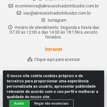
ecommerce@abreuesilvadistribuidor.com.br
sac@abreuesilvadistribuidor.com.br
Instagram
Horário de atendimento: Segunda a Sexta das
07:30 às 12:00 e das 14:00 às 18:15hrs, exceto
feriados.
Intranet
Clique aqui para acessar
O nosso site coleta cookies próprios e de
Abreu & Silva - Rua Padre Jose de Souza Leite, 265 - Ariado,
terceiros para proporcionar uma experiência
Olho D'Água das Flores/AL - CEP 57.442-000 - CNPJ
personalizada ao usuário, apresentar publicidade
04.790.656/0001-06
relevante de acordo com o seu perfil e melhorar a
qualidade do nosso site.
Aceito
Negar não essenciais