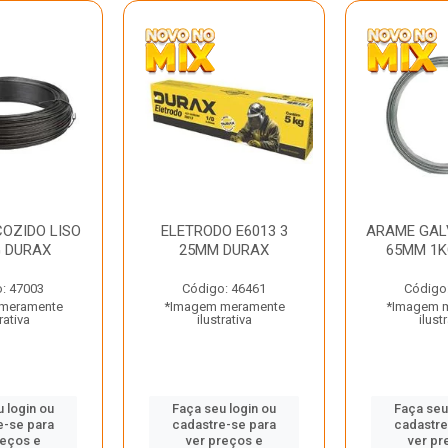
OZIDO LISO
ELETRODO E6013 3
ARAME GAL
G DURAX
25MM DURAX
65MM 1K
: 47003
Código: 46461
Código
meramente
*Imagem meramente
*Imagem 
rativa
ilustrativa
ilust
 login ou
Faça seu login ou
Faça seu
e-se para
cadastre-se para
cadastre
reços e
ver preços e
ver pr