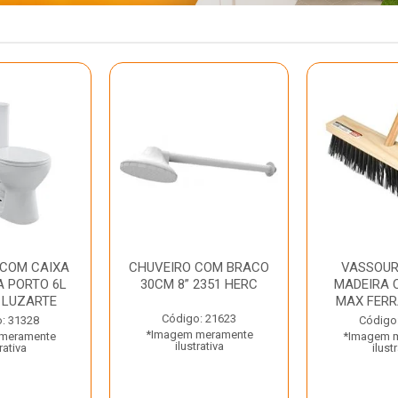
 COM CAIXA
CHUVEIRO COM BRACO
VASSOUR
 PORTO 6L
30CM 8” 2351 HERC
MADEIRA 
 LUZARTE
MAX FER
Código: 21623
: 31328
Código
*Imagem meramente
meramente
*Imagem 
ilustrativa
rativa
ilust