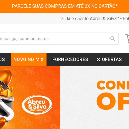
PARCELE SUAS COMPRAS EM ATÉ 6X NO CARTÃO*
Já é cliente Abreu & Silva? - Ent
OS
NOVO NO MIX
FORNECEDORES
OFERTAS