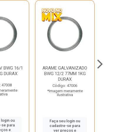
V BWG 16/1
ARAME GALVANIZADO
BARRA ROSC
G DURAX
BWG 12/2 77MM 1KG
UNC D
DURAX
: 47008
Código:
Código: 47006
meramente
*Imagem m
*Imagem meramente
rativa
ilustr
ilustrativa
 login ou
Faça seu 
Faça seu login ou
-se para
cadastre
cadastre-se para
eços e
ver pr
ver preços e