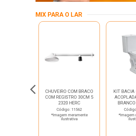
MIX PARA O LAR
A MESA LED
CHUVEIRO COM BRACO
KIT BACIA
 BIV BRANCA
COM REGISTRO 30CM 5
ACOPLADA
ROLUX
2320 HERC
BRANCO
o: 45969
Código: 11562
Código
 meramente
*Imagem meramente
*Imagem 
trativa
ilustrativa
ilust