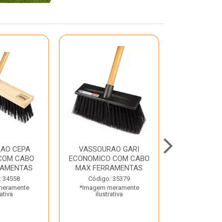
AO CEPA
VASSOURAO GARI
LAVATORIO
COM CABO
ECONOMICO COM CABO
BRANCO MA
RAMENTAS
MAX FERRAMENTAS
Código:
: 34558
Código: 35379
*Imagem m
meramente
*Imagem meramente
ilustr
rativa
ilustrativa