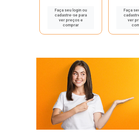
u login ou
Faça seu login ou
Faça seu
e-se para
cadastre-se para
cadastr
reços e
ver preços e
ver p
mprar
comprar
com