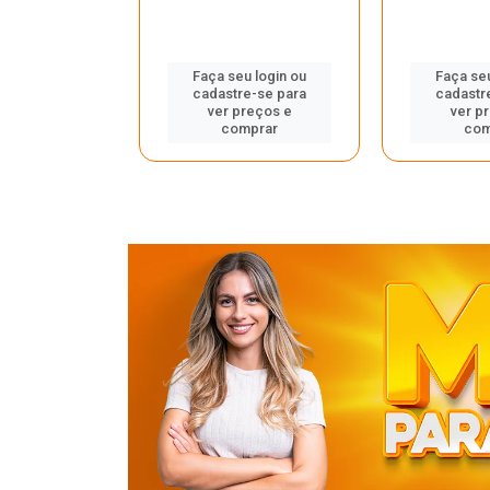
u login ou
Faça seu login ou
Faça seu
e-se para
cadastre-se para
cadastr
reços e
ver preços e
ver p
mprar
comprar
com