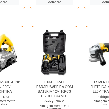
prar
comprar
com
MORE 4.3/8”
FURADEIRA E
ESMERIL
W 220V
PARAFUSADEIRA COM
ELETRICA 4
ONTINA
BATERIA 12V 16PCS
220V TR
BIVOLT TRAMO...
: 42831
Código
meramente
*Imagem 
Código: 39293
rativa
ilust
*Imagem meramente