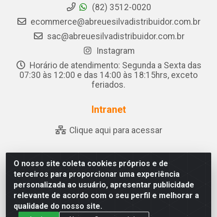
(82) 3512-0020
ecommerce@abreuesilvadistribuidor.com.br
sac@abreuesilvadistribuidor.com.br
Instagram
Horário de atendimento: Segunda a Sexta das
07:30 às 12:00 e das 14:00 às 18:15hrs, exceto
feriados.
Intranet
Clique aqui para acessar
O nosso site coleta cookies próprios e de
Abreu & Silva - Rua Padre Jose de Souza Leite, 265 - Ariado,
terceiros para proporcionar uma experiência
Olho D'Água das Flores/AL - CEP 57.442-000 - CNPJ
personalizada ao usuário, apresentar publicidade
04.790.656/0001-06
relevante de acordo com o seu perfil e melhorar a
qualidade do nosso site.