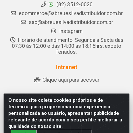
(82) 3512-0020
ecommerce@abreuesilvadistribuidor.com.br
sac@abreuesilvadistribuidor.com.br
Instagram
Horário de atendimento: Segunda a Sexta das
07:30 às 12:00 e das 14:00 às 18:15hrs, exceto
feriados.
Intranet
Clique aqui para acessar
O nosso site coleta cookies próprios e de
Abreu & Silva - Rua Padre Jose de Souza Leite, 265 - Ariado,
terceiros para proporcionar uma experiência
Olho D'Água das Flores/AL - CEP 57.442-000 - CNPJ
personalizada ao usuário, apresentar publicidade
04.790.656/0001-06
relevante de acordo com o seu perfil e melhorar a
qualidade do nosso site.