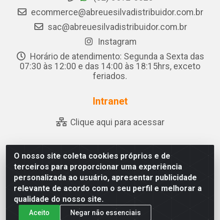
ecommerce@abreuesilvadistribuidor.com.br
sac@abreuesilvadistribuidor.com.br
Instagram
Horário de atendimento: Segunda a Sexta das
07:30 às 12:00 e das 14:00 às 18:15hrs, exceto
feriados.
Intranet
Clique aqui para acessar
O nosso site coleta cookies próprios e de
Abreu & Silva - Rua Padre Jose de Souza Leite, 265 - Ariado,
terceiros para proporcionar uma experiência
Olho D'Água das Flores/AL - CEP 57.442-000 - CNPJ
personalizada ao usuário, apresentar publicidade
04.790.656/0001-06
relevante de acordo com o seu perfil e melhorar a
qualidade do nosso site.
Aceito
Negar não essenciais