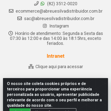
(82) 3512-0020
ecommerce@abreuesilvadistribuidor.com.br
sac@abreuesilvadistribuidor.com.br
Instagram
Horário de atendimento: Segunda a Sexta das
07:30 às 12:00 e das 14:00 às 18:15hrs, exceto
feriados.
Intranet
Clique aqui para acessar
O nosso site coleta cookies próprios e de
Abreu & Silva - Rua Padre Jose de Souza Leite, 265 - Ariado,
terceiros para proporcionar uma experiência
Olho D'Água das Flores/AL - CEP 57.442-000 - CNPJ
personalizada ao usuário, apresentar publicidade
04.790.656/0001-06
relevante de acordo com o seu perfil e melhorar a
qualidade do nosso site.