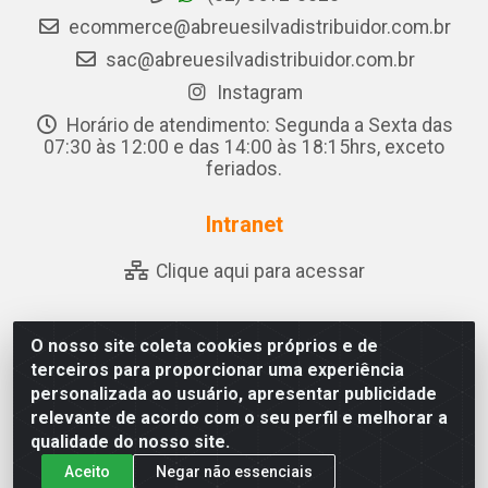
ecommerce@abreuesilvadistribuidor.com.br
sac@abreuesilvadistribuidor.com.br
Instagram
Horário de atendimento: Segunda a Sexta das
07:30 às 12:00 e das 14:00 às 18:15hrs, exceto
feriados.
Intranet
Clique aqui para acessar
O nosso site coleta cookies próprios e de
Abreu & Silva - Rua Padre Jose de Souza Leite, 265 - Ariado,
terceiros para proporcionar uma experiência
Olho D'Água das Flores/AL - CEP 57.442-000 - CNPJ
personalizada ao usuário, apresentar publicidade
04.790.656/0001-06
relevante de acordo com o seu perfil e melhorar a
qualidade do nosso site.
Aceito
Negar não essenciais