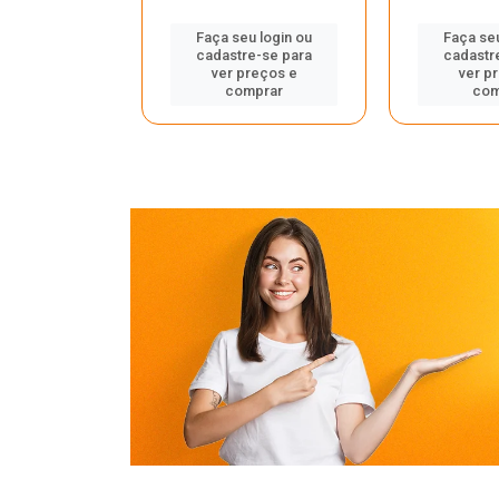
Faça seu login ou
Faça seu
cadastre-se para
cadastr
u login ou
ver preços e
ver p
e-se para
comprar
com
reços e
mprar