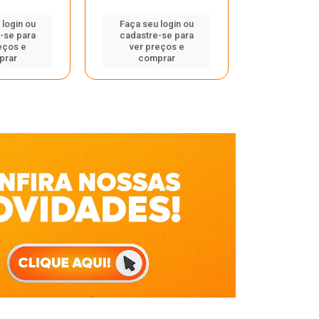
Faça seu 
 login ou
Faça seu login ou
cadastre
-se para
cadastre-se para
ver pr
eços e
ver preços e
comp
prar
comprar