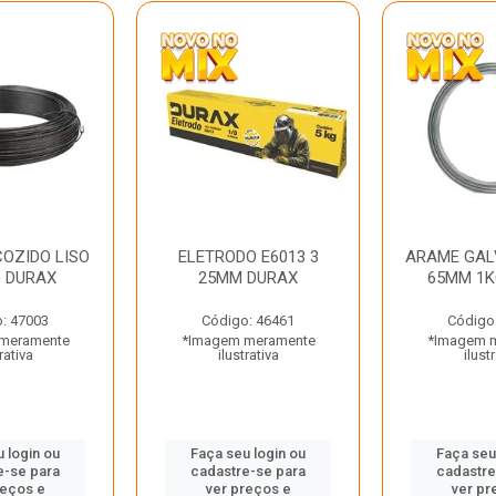
OZIDO LISO
ELETRODO E6013 3
ARAME GAL
G DURAX
25MM DURAX
65MM 1K
: 47003
Código: 46461
Código
meramente
*Imagem meramente
*Imagem 
rativa
ilustrativa
ilust
 login ou
Faça seu login ou
Faça seu
e-se para
cadastre-se para
cadastre
reços e
ver preços e
ver pr