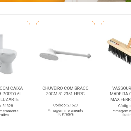
 COM CAIXA
CHUVEIRO COM BRACO
VASSOUR
 PORTO 6L
30CM 8” 2351 HERC
MADEIRA 
 LUZARTE
MAX FER
Código: 21623
: 31328
Código
*Imagem meramente
meramente
*Imagem 
ilustrativa
rativa
ilust