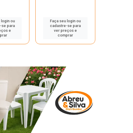
 login ou
Faça seu login ou
Faça seu 
-se para
cadastre-se para
cadastre
eços e
ver preços e
ver pr
prar
comprar
comp