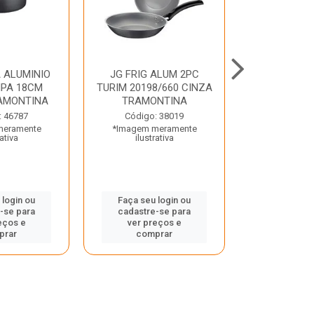
 ALUMINIO
JG FRIG ALUM 2PC
CONJ
PA 18CM
TURIM 20198/660 CINZA
TRINCHANT
AMONTINA
TRAMONTINA
PECAS PLE
TRAMO
: 46787
Código: 38019
meramente
*Imagem meramente
Código:
rativa
ilustrativa
*Imagem m
ilustr
 login ou
Faça seu login ou
-se para
cadastre-se para
Faça seu 
eços e
ver preços e
cadastre
prar
comprar
ver pr
comp