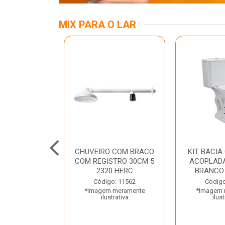
MIX PARA O LAR
KIT
CHUVEIRO COM BRACO
KIT BACIA
ASS/ANEL/FIX
COM REGISTRO 30CM 5
ACOPLADA
CIONAMENTO
2320 HERC
BRANCO
ETO LUZA...
Código: 11562
Código
*Imagem meramente
*Imagem 
o: 35667
ilustrativa
ilust
 meramente
trativa