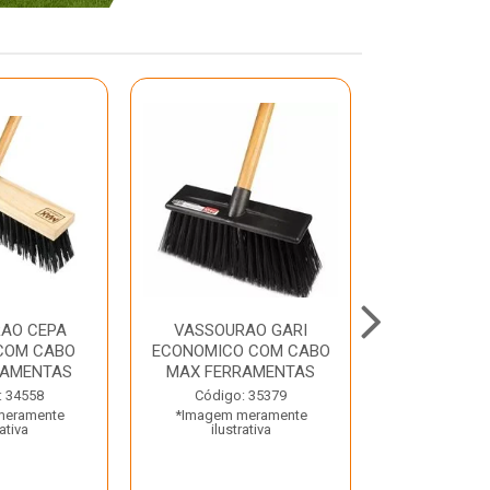
AO CEPA
VASSOURAO GARI
LAVATORIO
COM CABO
ECONOMICO COM CABO
BRANCO MA
RAMENTAS
MAX FERRAMENTAS
Código:
: 34558
Código: 35379
*Imagem m
meramente
*Imagem meramente
ilustr
rativa
ilustrativa