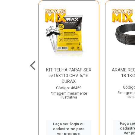
C GALV 3/16
KIT TELHA PARAF SEX
ARAME REC
 DURAX
5/16X110 CHV 5/16
18 1K
DURAX
o: 47012
Código
Código: 46459
 meramente
*Imagem 
*Imagem meramente
trativa
ilust
ilustrativa
u login ou
Faça seu
Faça seu login ou
e-se para
cadastr
cadastre-se para
reços e
ver p
ver preços e