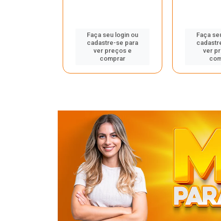
u login ou
Faça seu login ou
Faça seu
e-se para
cadastre-se para
cadastr
reços e
ver preços e
ver p
mprar
comprar
com