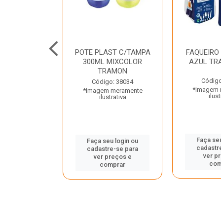
JUNTO
POTE PLAST C/TAMPA
FAQUEIRO
NTE INOX 2
300ML MIXCOLOR
AZUL TR
ENUS PRETO
TRAMON
ONTINA
Código
Código: 38034
*Imagem 
*Imagem meramente
o: 43214
ilust
ilustrativa
 meramente
trativa
Faça seu
Faça seu login ou
cadastr
cadastre-se para
u login ou
ver p
ver preços e
e-se para
com
comprar
reços e
mprar