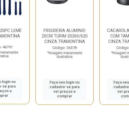
 20PC LEME
FRIGIDEIRA ALUMINIO
CACAROLA
AMONTINA
20CM TURIM 20260/620
COM TAM
CINZA TRAMONTINA
CINZA TR
: 46791
Código: 36378
Código
meramente
*Imagem meramente
*Imagem 
rativa
ilustrativa
ilust
 login ou
Faça seu login ou
Faça seu
e-se para
cadastre-se para
cadastre
reços e
ver preços e
ver pr
prar
comprar
com