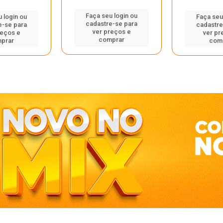
Faça seu login ou
 login ou
Faça seu
cadastre-se para
e-se para
cadastre
ver preços e
reços e
ver pr
comprar
prar
com