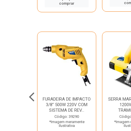
mprar
com
comprar
TELETE
FURADEIRA DE IMPACTO
SERRA MAR
OR/ROMPEDOR
3/8” 500W 220V COM
1200
 220V DEWALT
SISTEMA DE REV...
TRAM
o: 33734
Código: 39290
Código
 meramente
*Imagem meramente
*Imagem 
trativa
ilustrativa
ilust