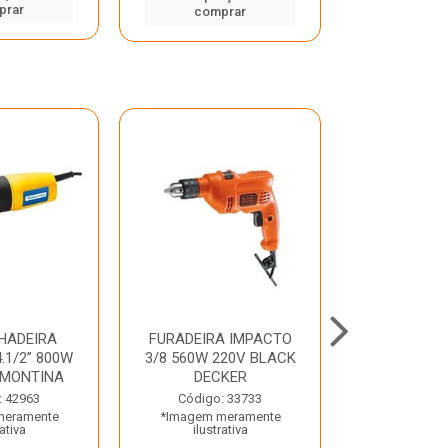
prar
comp
comprar
HADEIRA
FURADEIRA IMPACTO
MARTE
.1/2” 800W
3/8 560W 220V BLACK
PERFURADO
AMONTINA
DECKER
800W 2 6J 2
: 42963
Código: 33733
Código:
meramente
*Imagem meramente
*Imagem m
rativa
ilustrativa
ilustr