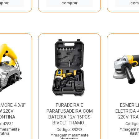
prar
comprar
com
MORE 4.3/8”
FURADEIRA E
ESMERIL
W 220V
PARAFUSADEIRA COM
ELETRICA 4
ONTINA
BATERIA 12V 16PCS
220V TR
BIVOLT TRAMO...
: 42831
Código
meramente
*Imagem 
Código: 39293
rativa
ilust
*Imagem meramente