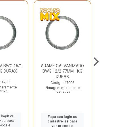
V BWG 16/1
ARAME GALVANIZADO
BARRA ROSC
G DURAX
BWG 12/2 77MM 1KG
UNC D
DURAX
: 47008
Código:
Código: 47006
meramente
*Imagem m
*Imagem meramente
rativa
ilustr
ilustrativa
 login ou
Faça seu 
Faça seu login ou
-se para
cadastre
cadastre-se para
eços e
ver pr
ver preços e