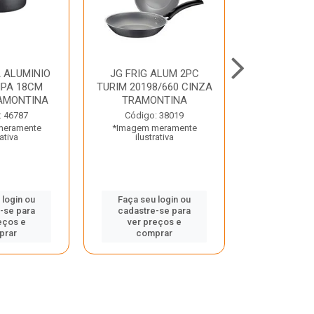
 ALUMINIO
JG FRIG ALUM 2PC
CONJ
PA 18CM
TURIM 20198/660 CINZA
TRINCHANT
AMONTINA
TRAMONTINA
PECAS PLE
TRAMO
: 46787
Código: 38019
meramente
*Imagem meramente
Código:
rativa
ilustrativa
*Imagem m
ilustr
 login ou
Faça seu login ou
-se para
cadastre-se para
Faça seu 
eços e
ver preços e
cadastre
prar
comprar
ver pr
comp