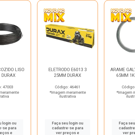
OZIDO LISO
ELETRODO E6013 3
ARAME GAL
G DURAX
25MM DURAX
65MM 1K
: 47003
Código: 46461
Código
meramente
*Imagem meramente
*Imagem 
rativa
ilustrativa
ilust
 login ou
Faça seu login ou
Faça seu
e-se para
cadastre-se para
cadastre
reços e
ver preços e
ver pr