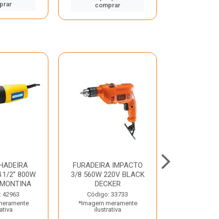
prar
comp
comprar
HADEIRA
FURADEIRA IMPACTO
MARTE
.1/2” 800W
3/8 560W 220V BLACK
PERFURADO
AMONTINA
DECKER
800W 2 6J 2
: 42963
Código: 33733
Código:
meramente
*Imagem meramente
*Imagem m
rativa
ilustrativa
ilustr