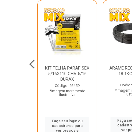
C GALV 3/16
KIT TELHA PARAF SEX
ARAME REC
 DURAX
5/16X110 CHV 5/16
18 1K
DURAX
o: 47012
Código
Código: 46459
 meramente
*Imagem 
*Imagem meramente
trativa
ilust
ilustrativa
u login ou
Faça seu
Faça seu login ou
e-se para
cadastr
cadastre-se para
reços e
ver p
ver preços e