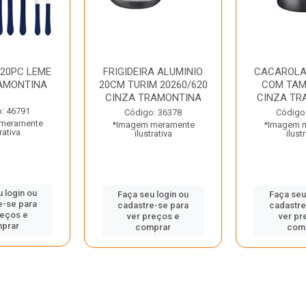
 20PC LEME
FRIGIDEIRA ALUMINIO
CACAROLA
AMONTINA
20CM TURIM 20260/620
COM TAM
CINZA TRAMONTINA
CINZA TR
: 46791
Código: 36378
Código
meramente
*Imagem meramente
*Imagem 
rativa
ilustrativa
ilust
 login ou
Faça seu login ou
Faça seu
e-se para
cadastre-se para
cadastre
reços e
ver preços e
ver pr
prar
comprar
com