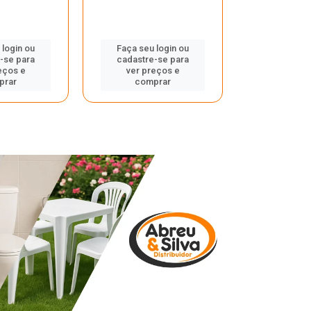
 login ou
Faça seu login ou
Faça seu 
-se para
cadastre-se para
cadastre
eços e
ver preços e
ver pr
prar
comprar
comp