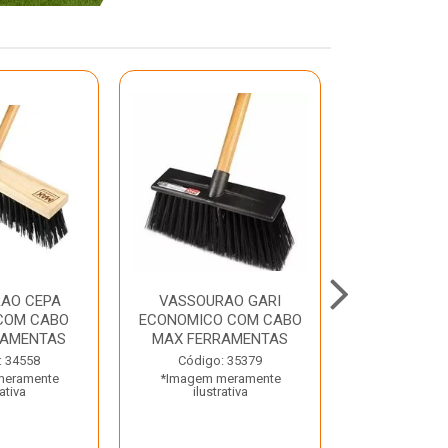
AO CEPA
VASSOURAO GARI
LAVATORIO
COM CABO
ECONOMICO COM CABO
BRANCO MA
RAMENTAS
MAX FERRAMENTAS
Código:
: 34558
Código: 35379
*Imagem m
meramente
*Imagem meramente
ilustr
rativa
ilustrativa