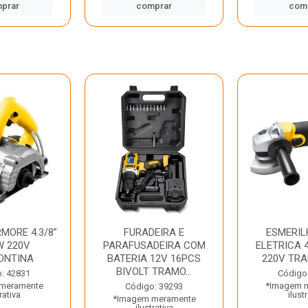
prar
comprar
com
MORE 4.3/8”
FURADEIRA E
ESMERIL
W 220V
PARAFUSADEIRA COM
ELETRICA 4
ONTINA
BATERIA 12V 16PCS
220V TR
BIVOLT TRAMO...
: 42831
Código
meramente
*Imagem 
Código: 39293
rativa
ilust
*Imagem meramente
ilustrativa