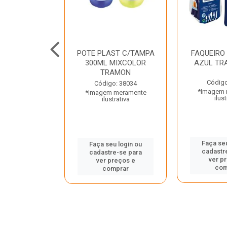
JUNTO
POTE PLAST C/TAMPA
FAQUEIRO
NTE INOX 2
300ML MIXCOLOR
AZUL TR
ENUS PRETO
TRAMON
ONTINA
Código
Código: 38034
*Imagem 
*Imagem meramente
o: 43214
ilust
ilustrativa
 meramente
trativa
Faça seu
Faça seu login ou
cadastr
cadastre-se para
u login ou
ver p
ver preços e
e-se para
com
comprar
reços e
mprar