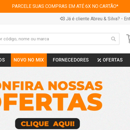
PARCELE SUAS COMPRAS EM ATÉ 6X NO CARTÃO*
Já é cliente Abreu & Silva? - Ent
OS
NOVO NO MIX
FORNECEDORES
OFERTAS