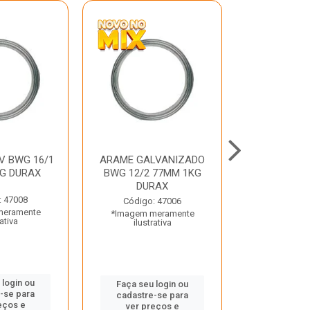
V BWG 16/1
ARAME GALVANIZADO
BARRA ROSC
G DURAX
BWG 12/2 77MM 1KG
UNC D
DURAX
: 47008
Código:
Código: 47006
meramente
*Imagem m
*Imagem meramente
rativa
ilustr
ilustrativa
 login ou
Faça seu 
Faça seu login ou
-se para
cadastre
cadastre-se para
eços e
ver pr
ver preços e