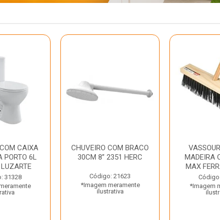
 COM CAIXA
CHUVEIRO COM BRACO
VASSOUR
 PORTO 6L
30CM 8” 2351 HERC
MADEIRA 
 LUZARTE
MAX FER
Código: 21623
: 31328
Código
*Imagem meramente
meramente
*Imagem 
ilustrativa
rativa
ilust