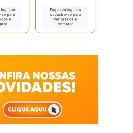
Faça seu 
 login ou
Faça seu login ou
cadastre
-se para
cadastre-se para
ver pr
eços e
ver preços e
comp
prar
comprar