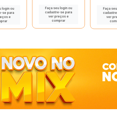
Faça seu login ou
 login ou
Faça seu
cadastre-se para
e-se para
cadastre
ver preços e
reços e
ver pr
comprar
prar
com