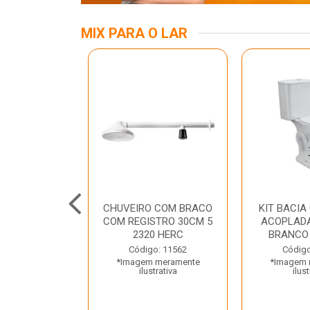
MIX PARA O LAR
A MESA LED
CHUVEIRO COM BRACO
KIT BACIA
 BIV BRANCA
COM REGISTRO 30CM 5
ACOPLADA
ROLUX
2320 HERC
BRANCO
o: 45969
Código: 11562
Código
 meramente
*Imagem meramente
*Imagem 
trativa
ilustrativa
ilust