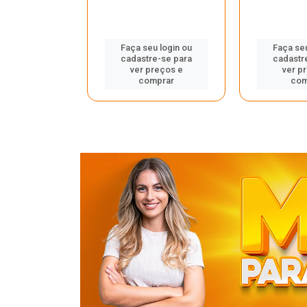
u login ou
Faça seu login ou
Faça seu
e-se para
cadastre-se para
cadastr
reços e
ver preços e
ver p
mprar
comprar
com