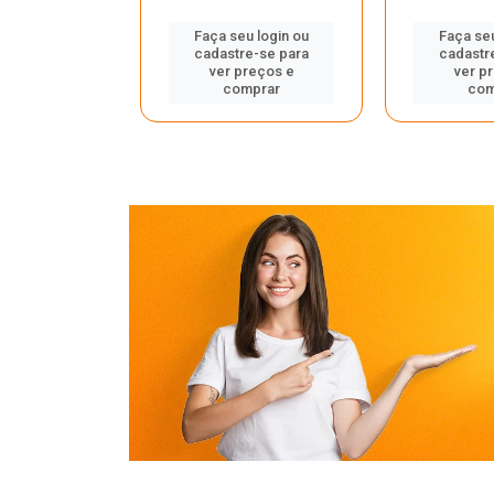
u login ou
Faça seu login ou
Faça seu
e-se para
cadastre-se para
cadastr
reços e
ver preços e
ver p
mprar
comprar
com