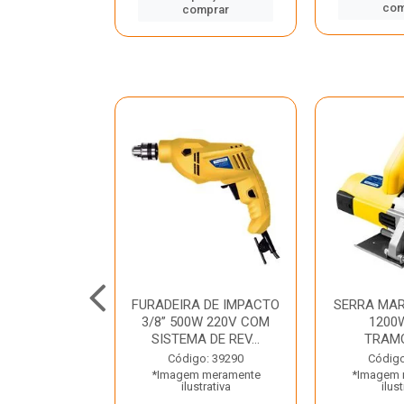
mprar
com
comprar
TELETE
FURADEIRA DE IMPACTO
SERRA MAR
OR/ROMPEDOR
3/8” 500W 220V COM
1200
 220V DEWALT
SISTEMA DE REV...
TRAM
o: 33734
Código: 39290
Código
 meramente
*Imagem meramente
*Imagem 
trativa
ilustrativa
ilust