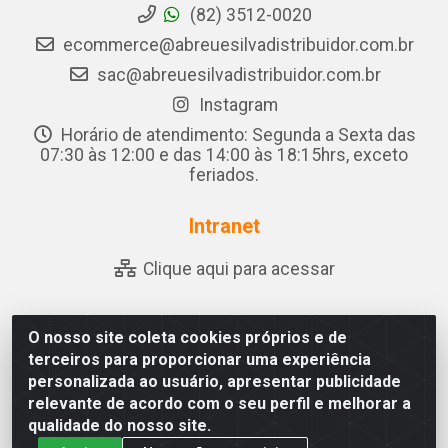
(82) 3512-0020
ecommerce@abreuesilvadistribuidor.com.br
sac@abreuesilvadistribuidor.com.br
Instagram
Horário de atendimento: Segunda a Sexta das
07:30 às 12:00 e das 14:00 às 18:15hrs, exceto
feriados.
Intranet
Clique aqui para acessar
O nosso site coleta cookies próprios e de
Abreu & Silva - Rua Padre Jose de Souza Leite, 265 - Ariado,
terceiros para proporcionar uma experiência
Olho D'Água das Flores/AL - CEP 57.442-000 - CNPJ
personalizada ao usuário, apresentar publicidade
04.790.656/0001-06
relevante de acordo com o seu perfil e melhorar a
qualidade do nosso site.