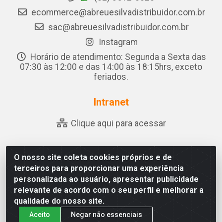
ecommerce@abreuesilvadistribuidor.com.br
sac@abreuesilvadistribuidor.com.br
Instagram
Horário de atendimento: Segunda a Sexta das
07:30 às 12:00 e das 14:00 às 18:15hrs, exceto
feriados.
Intranet
Clique aqui para acessar
O nosso site coleta cookies próprios e de
Abreu & Silva - Rua Padre Jose de Souza Leite, 265 - Ariado,
terceiros para proporcionar uma experiência
Olho D'Água das Flores/AL - CEP 57.442-000 - CNPJ
personalizada ao usuário, apresentar publicidade
04.790.656/0001-06
relevante de acordo com o seu perfil e melhorar a
qualidade do nosso site.
Aceito
Negar não essenciais