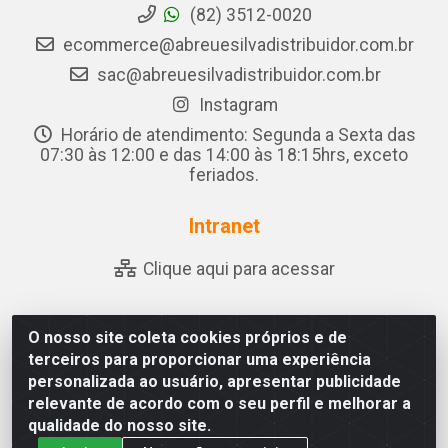
(82) 3512-0020
ecommerce@abreuesilvadistribuidor.com.br
sac@abreuesilvadistribuidor.com.br
Instagram
Horário de atendimento: Segunda a Sexta das
07:30 às 12:00 e das 14:00 às 18:15hrs, exceto
feriados.
Intranet
Clique aqui para acessar
O nosso site coleta cookies próprios e de
Abreu & Silva - Rua Padre Jose de Souza Leite, 265 - Ariado,
terceiros para proporcionar uma experiência
Olho D'Água das Flores/AL - CEP 57.442-000 - CNPJ
personalizada ao usuário, apresentar publicidade
04.790.656/0001-06
relevante de acordo com o seu perfil e melhorar a
qualidade do nosso site.