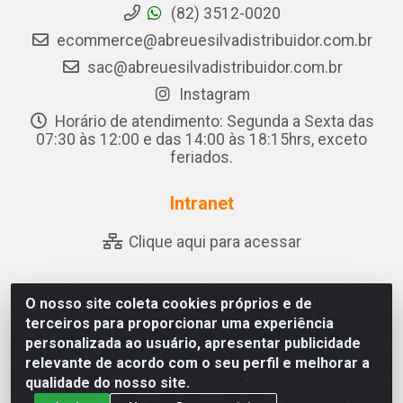
(82) 3512-0020
ecommerce@abreuesilvadistribuidor.com.br
sac@abreuesilvadistribuidor.com.br
Instagram
Horário de atendimento: Segunda a Sexta das
07:30 às 12:00 e das 14:00 às 18:15hrs, exceto
feriados.
Intranet
Clique aqui para acessar
O nosso site coleta cookies próprios e de
Abreu & Silva - Rua Padre Jose de Souza Leite, 265 - Ariado,
terceiros para proporcionar uma experiência
Olho D'Água das Flores/AL - CEP 57.442-000 - CNPJ
personalizada ao usuário, apresentar publicidade
04.790.656/0001-06
relevante de acordo com o seu perfil e melhorar a
qualidade do nosso site.