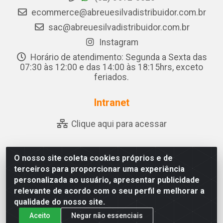
ecommerce@abreuesilvadistribuidor.com.br
sac@abreuesilvadistribuidor.com.br
Instagram
Horário de atendimento: Segunda a Sexta das
07:30 às 12:00 e das 14:00 às 18:15hrs, exceto
feriados.
Intranet
Clique aqui para acessar
O nosso site coleta cookies próprios e de
Abreu & Silva - Rua Padre Jose de Souza Leite, 265 - Ariado,
terceiros para proporcionar uma experiência
Olho D'Água das Flores/AL - CEP 57.442-000 - CNPJ
personalizada ao usuário, apresentar publicidade
04.790.656/0001-06
relevante de acordo com o seu perfil e melhorar a
qualidade do nosso site.
Aceito
Negar não essenciais