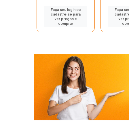
u login ou
Faça seu login ou
Faça seu
e-se para
cadastre-se para
cadastr
reços e
ver preços e
ver p
mprar
comprar
com