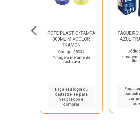
JUNTO
POTE PLAST C/TAMPA
FAQUEIRO
NTE INOX 2
300ML MIXCOLOR
AZUL TR
ENUS PRETO
TRAMON
ONTINA
Código
Código: 38034
*Imagem 
*Imagem meramente
o: 43214
ilust
ilustrativa
 meramente
trativa
Faça seu
Faça seu login ou
cadastr
cadastre-se para
u login ou
ver p
ver preços e
e-se para
com
comprar
reços e
mprar