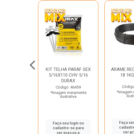
C GALV 3/16
KIT TELHA PARAF SEX
ARAME REC
 DURAX
5/16X110 CHV 5/16
18 1K
DURAX
o: 47012
Código
Código: 46459
 meramente
*Imagem 
*Imagem meramente
trativa
ilust
ilustrativa
u login ou
Faça seu
Faça seu login ou
e-se para
cadastr
cadastre-se para
reços e
ver p
ver preços e