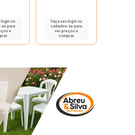
 login ou
Faça seu login ou
Faça seu 
-se para
cadastre-se para
cadastre
eços e
ver preços e
ver pr
prar
comprar
comp