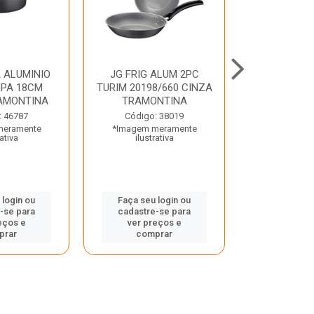
 ALUMINIO
JG FRIG ALUM 2PC
CONJ
PA 18CM
TURIM 20198/660 CINZA
TRINCHANT
AMONTINA
TRAMONTINA
PECAS PLE
TRAMO
: 46787
Código: 38019
meramente
*Imagem meramente
Código:
rativa
ilustrativa
*Imagem m
ilustr
 login ou
Faça seu login ou
-se para
cadastre-se para
Faça seu 
eços e
ver preços e
cadastre
prar
comprar
ver pr
comp