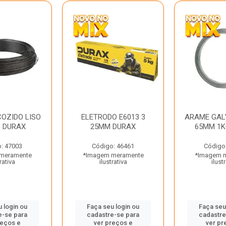
OZIDO LISO
ELETRODO E6013 3
ARAME GAL
G DURAX
25MM DURAX
65MM 1K
: 47003
Código: 46461
Código
meramente
*Imagem meramente
*Imagem 
rativa
ilustrativa
ilust
 login ou
Faça seu login ou
Faça seu
e-se para
cadastre-se para
cadastre
reços e
ver preços e
ver pr