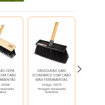
AO CEPA
VASSOURAO GARI
LAVATORIO
COM CABO
ECONOMICO COM CABO
BRANCO MA
RAMENTAS
MAX FERRAMENTAS
Código:
: 34558
Código: 35379
*Imagem m
meramente
*Imagem meramente
ilustr
rativa
ilustrativa