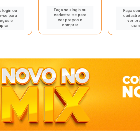
Faça seu login ou
 login ou
Faça seu
cadastre-se para
e-se para
cadastre
ver preços e
reços e
ver pr
comprar
prar
com