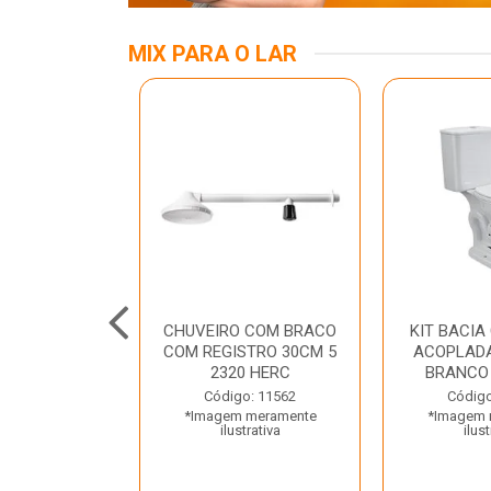
MIX PARA O LAR
INOX APOIO
CHUVEIRO COM BRACO
KIT BACIA
 NEW RAGGI
COM REGISTRO 30CM 5
ACOPLADA
TR
2320 HERC
BRANCO
o: 43456
Código: 11562
Código
 meramente
*Imagem meramente
*Imagem 
trativa
ilustrativa
ilust