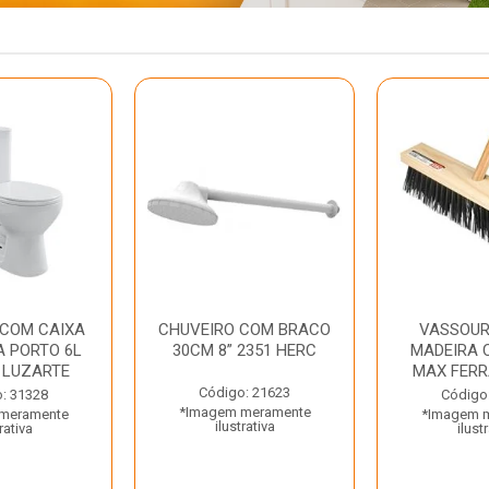
 COM CAIXA
CHUVEIRO COM BRACO
VASSOUR
 PORTO 6L
30CM 8” 2351 HERC
MADEIRA 
 LUZARTE
MAX FER
Código: 21623
: 31328
Código
*Imagem meramente
meramente
*Imagem 
ilustrativa
rativa
ilust