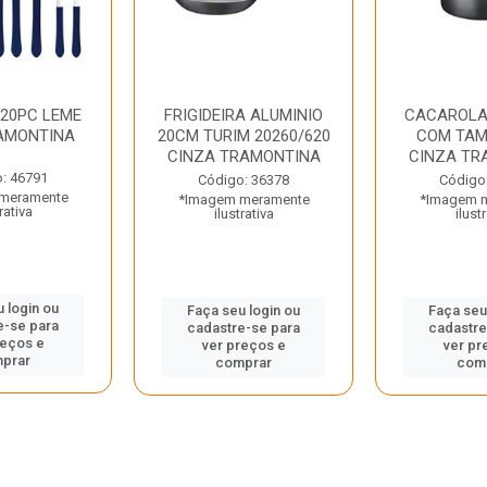
 20PC LEME
FRIGIDEIRA ALUMINIO
CACAROLA
AMONTINA
20CM TURIM 20260/620
COM TAM
CINZA TRAMONTINA
CINZA TR
: 46791
Código: 36378
Código
meramente
*Imagem meramente
*Imagem 
rativa
ilustrativa
ilust
 login ou
Faça seu login ou
Faça seu
e-se para
cadastre-se para
cadastre
reços e
ver preços e
ver pr
prar
comprar
com