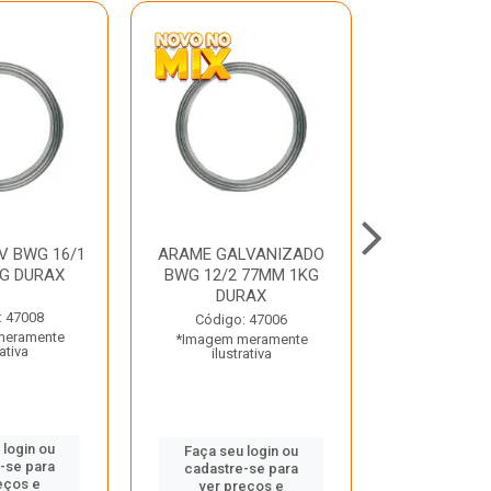
V BWG 16/1
ARAME GALVANIZADO
BARRA ROSC
G DURAX
BWG 12/2 77MM 1KG
UNC D
DURAX
: 47008
Código:
Código: 47006
meramente
*Imagem m
*Imagem meramente
rativa
ilustr
ilustrativa
 login ou
Faça seu 
Faça seu login ou
-se para
cadastre
cadastre-se para
eços e
ver pr
ver preços e