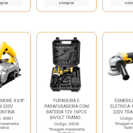
prar
comprar
com
MORE 4.3/8”
FURADEIRA E
ESMERIL
W 220V
PARAFUSADEIRA COM
ELETRICA 4
ONTINA
BATERIA 12V 16PCS
220V TR
BIVOLT TRAMO...
: 42831
Código
meramente
*Imagem 
Código: 39293
rativa
ilust
*Imagem meramente