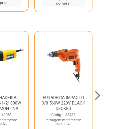
prar
comp
comprar
HADEIRA
FURADEIRA IMPACTO
MARTE
.1/2” 800W
3/8 560W 220V BLACK
PERFURADO
AMONTINA
DECKER
800W 2 6J 2
: 42963
Código: 33733
Código:
meramente
*Imagem meramente
*Imagem m
rativa
ilustrativa
ilustr