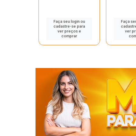
u login ou
Faça seu login ou
Faça seu
e-se para
cadastre-se para
cadastr
reços e
ver preços e
ver p
mprar
comprar
com