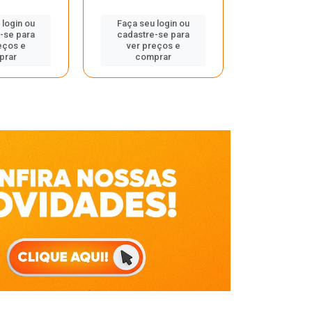
Faça seu 
 login ou
Faça seu login ou
cadastre
-se para
cadastre-se para
ver pr
eços e
ver preços e
comp
prar
comprar