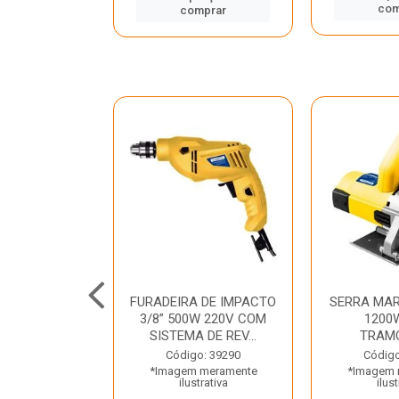
mprar
com
comprar
TELETE
FURADEIRA DE IMPACTO
SERRA MAR
OR/ROMPEDOR
3/8” 500W 220V COM
1200
 220V DEWALT
SISTEMA DE REV...
TRAM
o: 33734
Código: 39290
Código
 meramente
*Imagem meramente
*Imagem 
trativa
ilustrativa
ilust