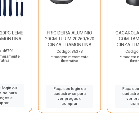
 20PC LEME
FRIGIDEIRA ALUMINIO
CACAROLA
AMONTINA
20CM TURIM 20260/620
COM TAM
CINZA TRAMONTINA
CINZA TR
: 46791
Código: 36378
Código
meramente
*Imagem meramente
*Imagem 
rativa
ilustrativa
ilust
 login ou
Faça seu login ou
Faça seu
e-se para
cadastre-se para
cadastre
reços e
ver preços e
ver pr
prar
comprar
com