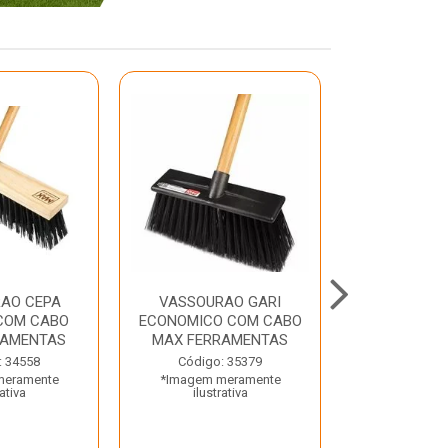
AO CEPA
VASSOURAO GARI
LAVATORIO
COM CABO
ECONOMICO COM CABO
BRANCO MA
RAMENTAS
MAX FERRAMENTAS
Código:
: 34558
Código: 35379
*Imagem m
meramente
*Imagem meramente
ilustr
rativa
ilustrativa