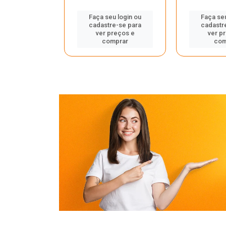
u login ou
Faça seu login ou
Faça seu
e-se para
cadastre-se para
cadastr
reços e
ver preços e
ver p
mprar
comprar
com