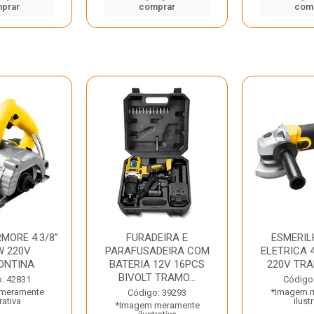
prar
comprar
com
MORE 4.3/8”
FURADEIRA E
ESMERIL
W 220V
PARAFUSADEIRA COM
ELETRICA 4
ONTINA
BATERIA 12V 16PCS
220V TR
BIVOLT TRAMO...
: 42831
Código
meramente
*Imagem 
Código: 39293
rativa
ilust
*Imagem meramente