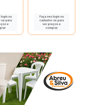
 login ou
Faça seu login ou
Faça seu 
-se para
cadastre-se para
cadastre
eços e
ver preços e
ver pr
prar
comprar
comp