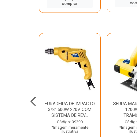
mprar
com
comprar
TELETE
FURADEIRA DE IMPACTO
SERRA MAR
OR/ROMPEDOR
3/8” 500W 220V COM
1200
 220V DEWALT
SISTEMA DE REV...
TRAM
o: 33734
Código: 39290
Código
 meramente
*Imagem meramente
*Imagem 
trativa
ilustrativa
ilust