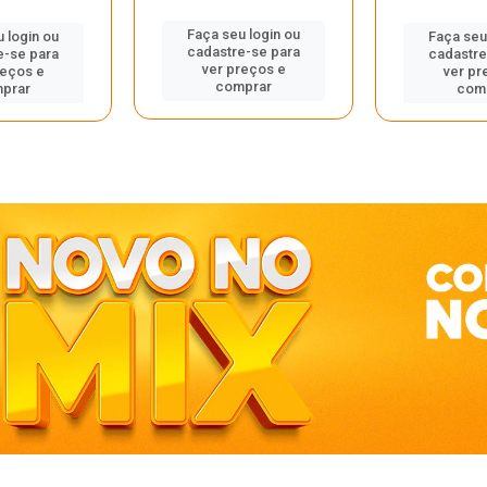
Faça seu login ou
 login ou
Faça seu
cadastre-se para
e-se para
cadastre
ver preços e
reços e
ver pr
comprar
prar
com