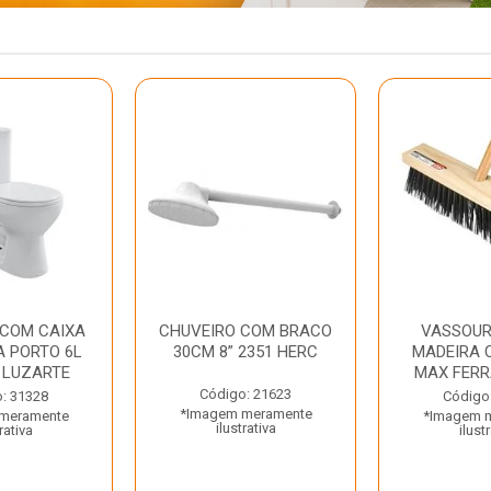
 COM CAIXA
CHUVEIRO COM BRACO
VASSOUR
 PORTO 6L
30CM 8” 2351 HERC
MADEIRA 
 LUZARTE
MAX FER
Código: 21623
: 31328
Código
*Imagem meramente
meramente
*Imagem 
ilustrativa
rativa
ilust