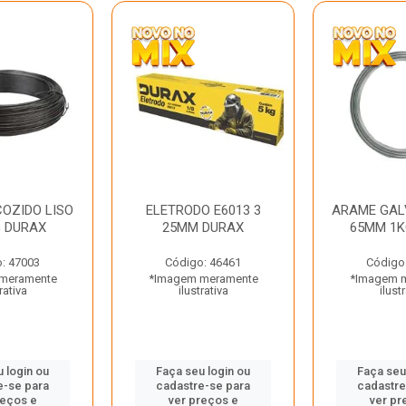
OZIDO LISO
ELETRODO E6013 3
ARAME GAL
G DURAX
25MM DURAX
65MM 1K
: 47003
Código: 46461
Código
meramente
*Imagem meramente
*Imagem 
rativa
ilustrativa
ilust
 login ou
Faça seu login ou
Faça seu
e-se para
cadastre-se para
cadastre
reços e
ver preços e
ver pr