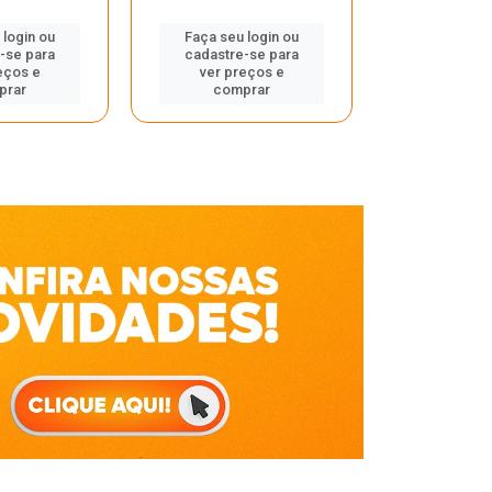
Faça seu 
 login ou
Faça seu login ou
cadastre
-se para
cadastre-se para
ver pr
eços e
ver preços e
comp
prar
comprar