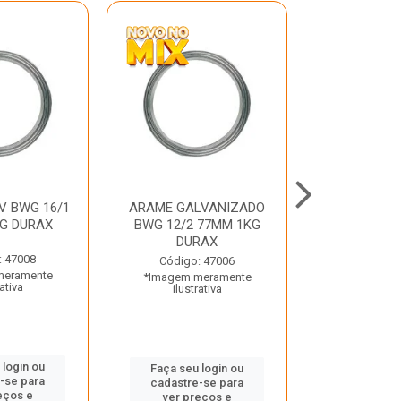
V BWG 16/1
ARAME GALVANIZADO
BARRA ROSC
G DURAX
BWG 12/2 77MM 1KG
UNC D
DURAX
: 47008
Código:
Código: 47006
meramente
*Imagem m
*Imagem meramente
rativa
ilustr
ilustrativa
 login ou
Faça seu 
Faça seu login ou
-se para
cadastre
cadastre-se para
eços e
ver pr
ver preços e