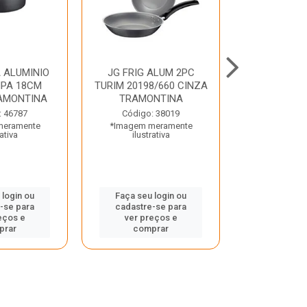
 ALUMINIO
JG FRIG ALUM 2PC
CONJ
PA 18CM
TURIM 20198/660 CINZA
TRINCHANT
AMONTINA
TRAMONTINA
PECAS PLE
TRAMO
: 46787
Código: 38019
meramente
*Imagem meramente
Código:
rativa
ilustrativa
*Imagem m
ilustr
 login ou
Faça seu login ou
-se para
cadastre-se para
Faça seu 
eços e
ver preços e
cadastre
prar
comprar
ver pr
comp