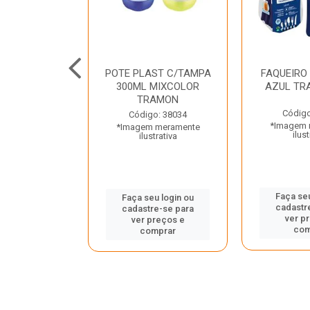
JUNTO
POTE PLAST C/TAMPA
FAQUEIRO
NTE INOX 2
300ML MIXCOLOR
AZUL TR
ENUS PRETO
TRAMON
ONTINA
Código
Código: 38034
*Imagem 
*Imagem meramente
o: 43214
ilust
ilustrativa
 meramente
trativa
Faça seu
Faça seu login ou
cadastr
cadastre-se para
u login ou
ver p
ver preços e
e-se para
com
comprar
reços e
mprar