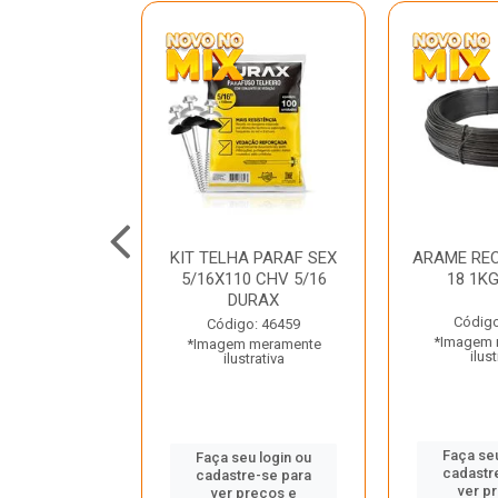
C GALV 3/16
KIT TELHA PARAF SEX
ARAME REC
 DURAX
5/16X110 CHV 5/16
18 1K
DURAX
o: 47012
Código
Código: 46459
 meramente
*Imagem 
*Imagem meramente
trativa
ilust
ilustrativa
u login ou
Faça seu
Faça seu login ou
e-se para
cadastr
cadastre-se para
reços e
ver p
ver preços e