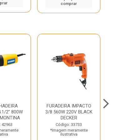
prar
comp
comprar
HADEIRA
FURADEIRA IMPACTO
MARTE
.1/2” 800W
3/8 560W 220V BLACK
PERFURADO
AMONTINA
DECKER
800W 2 6J 2
: 42963
Código: 33733
Código:
meramente
*Imagem meramente
*Imagem m
rativa
ilustrativa
ilustr