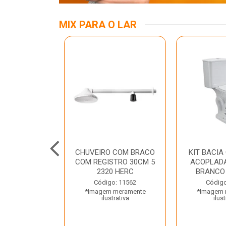
MIX PARA O LAR
A MESA LED
CHUVEIRO COM BRACO
KIT BACIA
 BIV BRANCA
COM REGISTRO 30CM 5
ACOPLADA
ROLUX
2320 HERC
BRANCO
o: 45969
Código: 11562
Código
 meramente
*Imagem meramente
*Imagem 
trativa
ilustrativa
ilust