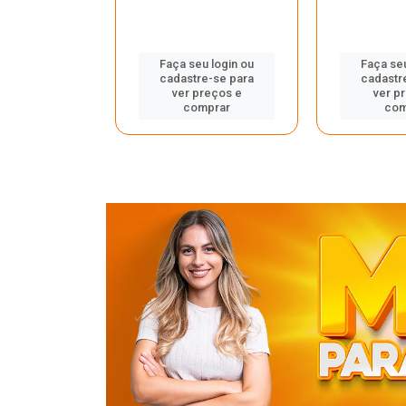
u login ou
Faça seu login ou
Faça seu
e-se para
cadastre-se para
cadastr
reços e
ver preços e
ver p
mprar
comprar
com