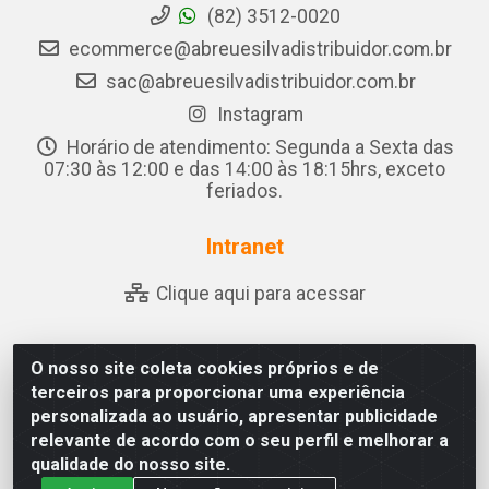
(82) 3512-0020
ecommerce@abreuesilvadistribuidor.com.br
sac@abreuesilvadistribuidor.com.br
Instagram
Horário de atendimento: Segunda a Sexta das
07:30 às 12:00 e das 14:00 às 18:15hrs, exceto
feriados.
Intranet
Clique aqui para acessar
O nosso site coleta cookies próprios e de
Abreu & Silva - Rua Padre Jose de Souza Leite, 265 - Ariado,
terceiros para proporcionar uma experiência
Olho D'Água das Flores/AL - CEP 57.442-000 - CNPJ
personalizada ao usuário, apresentar publicidade
04.790.656/0001-06
relevante de acordo com o seu perfil e melhorar a
qualidade do nosso site.