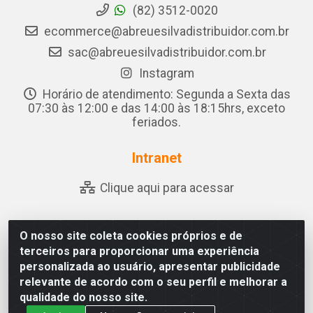
(82) 3512-0020
ecommerce@abreuesilvadistribuidor.com.br
sac@abreuesilvadistribuidor.com.br
Instagram
Horário de atendimento: Segunda a Sexta das
07:30 às 12:00 e das 14:00 às 18:15hrs, exceto
feriados.
Intranet
Clique aqui para acessar
O nosso site coleta cookies próprios e de
Abreu & Silva - Rua Padre Jose de Souza Leite, 265 - Ariado,
terceiros para proporcionar uma experiência
Olho D'Água das Flores/AL - CEP 57.442-000 - CNPJ
personalizada ao usuário, apresentar publicidade
04.790.656/0001-06
relevante de acordo com o seu perfil e melhorar a
qualidade do nosso site.