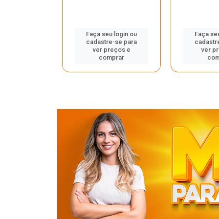
u login ou
Faça seu login ou
Faça seu
e-se para
cadastre-se para
cadastr
reços e
ver preços e
ver p
mprar
comprar
com