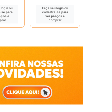
Faça seu 
 login ou
Faça seu login ou
cadastre
-se para
cadastre-se para
ver pr
eços e
ver preços e
comp
prar
comprar