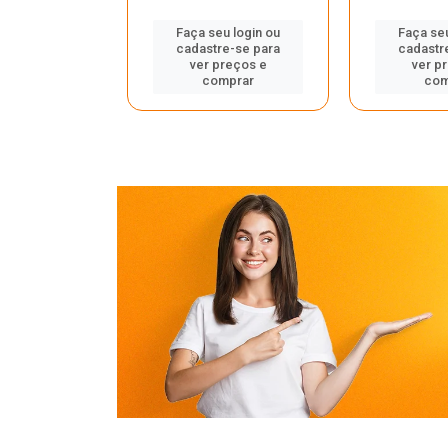
u login ou
Faça seu login ou
Faça seu
e-se para
cadastre-se para
cadastr
reços e
ver preços e
ver p
mprar
comprar
com