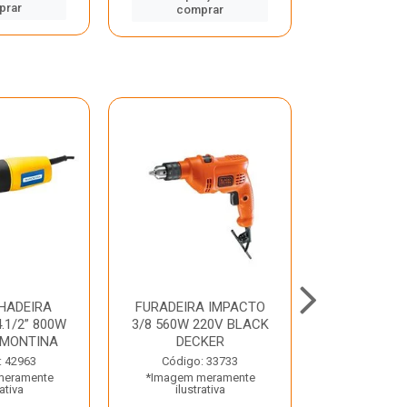
prar
comp
comprar
HADEIRA
FURADEIRA IMPACTO
MARTE
.1/2” 800W
3/8 560W 220V BLACK
PERFURADO
AMONTINA
DECKER
800W 2 6J 2
: 42963
Código: 33733
Código:
meramente
*Imagem meramente
*Imagem m
rativa
ilustrativa
ilustr