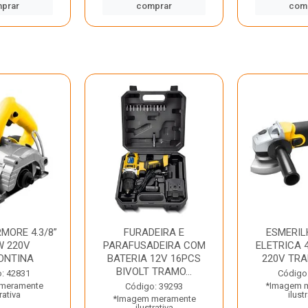
prar
comprar
com
MORE 4.3/8”
FURADEIRA E
ESMERIL
W 220V
PARAFUSADEIRA COM
ELETRICA 4
ONTINA
BATERIA 12V 16PCS
220V TR
BIVOLT TRAMO...
: 42831
Código
meramente
*Imagem 
Código: 39293
rativa
ilust
*Imagem meramente
ilustrativa