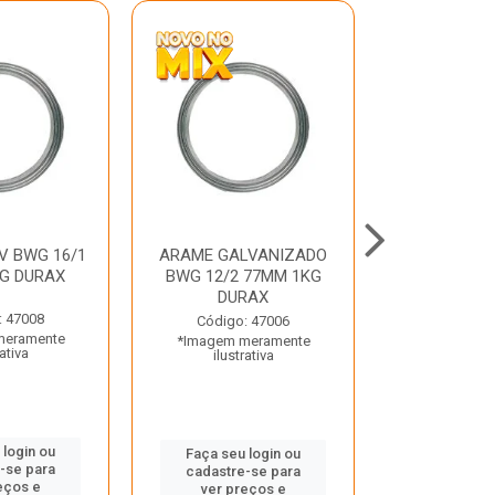
V BWG 16/1
ARAME GALVANIZADO
BARRA ROSC
G DURAX
BWG 12/2 77MM 1KG
UNC D
DURAX
: 47008
Código:
Código: 47006
meramente
*Imagem m
*Imagem meramente
rativa
ilustr
ilustrativa
 login ou
Faça seu 
Faça seu login ou
-se para
cadastre
cadastre-se para
eços e
ver pr
ver preços e