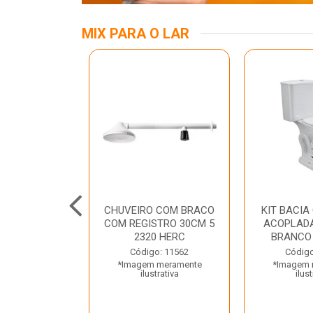
MIX PARA O LAR
INOX APOIO
CHUVEIRO COM BRACO
KIT BACIA
 NEW RAGGI
COM REGISTRO 30CM 5
ACOPLADA
TR
2320 HERC
BRANCO
o: 43456
Código: 11562
Código
 meramente
*Imagem meramente
*Imagem 
trativa
ilustrativa
ilust