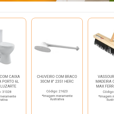
 COM CAIXA
CHUVEIRO COM BRACO
VASSOUR
 PORTO 6L
30CM 8” 2351 HERC
MADEIRA 
 LUZARTE
MAX FER
Código: 21623
: 31328
Código
*Imagem meramente
meramente
*Imagem 
ilustrativa
rativa
ilust