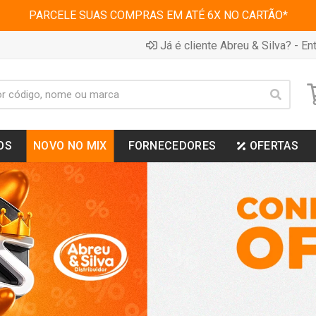
PARCELE SUAS COMPRAS EM ATÉ 6X NO CARTÃO*
Já é cliente Abreu & Silva? - Ent
OS
NOVO NO MIX
FORNECEDORES
OFERTAS