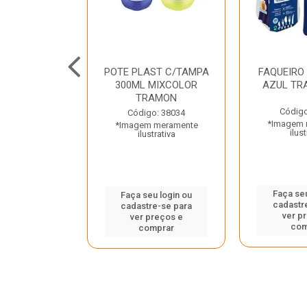
JUNTO
POTE PLAST C/TAMPA
FAQUEIRO
NTE INOX 2
300ML MIXCOLOR
AZUL TR
ENUS PRETO
TRAMON
ONTINA
Código
Código: 38034
*Imagem 
*Imagem meramente
o: 43214
ilust
ilustrativa
 meramente
trativa
Faça seu
Faça seu login ou
cadastr
cadastre-se para
u login ou
ver p
ver preços e
e-se para
com
comprar
reços e
mprar