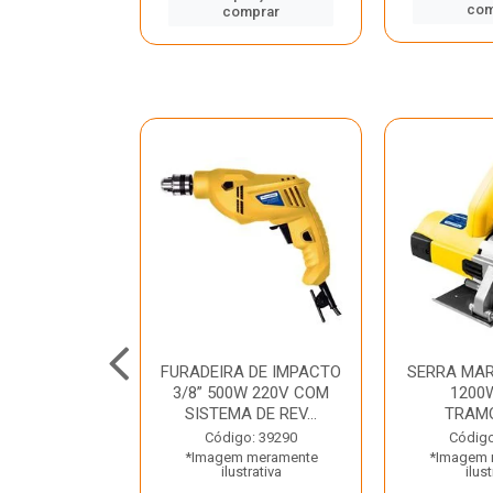
mprar
com
comprar
TELETE
FURADEIRA DE IMPACTO
SERRA MAR
OR/ROMPEDOR
3/8” 500W 220V COM
1200
 220V DEWALT
SISTEMA DE REV...
TRAM
o: 33734
Código: 39290
Código
 meramente
*Imagem meramente
*Imagem 
trativa
ilustrativa
ilust