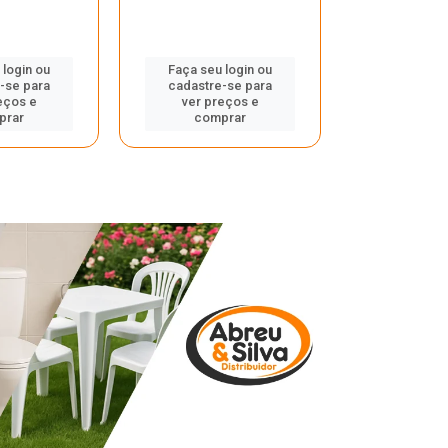
 login ou
Faça seu login ou
Faça seu 
-se para
cadastre-se para
cadastre
eços e
ver preços e
ver pr
prar
comprar
comp