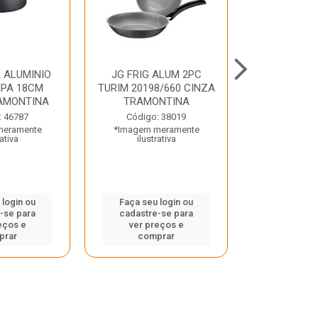
 ALUMINIO
JG FRIG ALUM 2PC
CONJ
PA 18CM
TURIM 20198/660 CINZA
TRINCHANT
AMONTINA
TRAMONTINA
PECAS PLE
TRAMO
: 46787
Código: 38019
meramente
*Imagem meramente
Código:
rativa
ilustrativa
*Imagem m
ilustr
 login ou
Faça seu login ou
-se para
cadastre-se para
Faça seu 
eços e
ver preços e
cadastre
prar
comprar
ver pr
comp