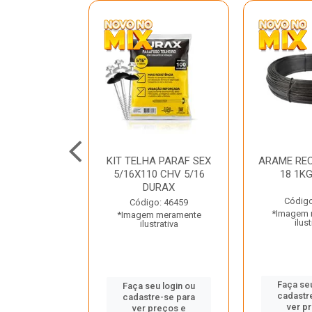
C GALV 3/16
KIT TELHA PARAF SEX
ARAME REC
 DURAX
5/16X110 CHV 5/16
18 1K
DURAX
o: 47012
Código
Código: 46459
 meramente
*Imagem 
*Imagem meramente
trativa
ilust
ilustrativa
u login ou
Faça seu
Faça seu login ou
e-se para
cadastr
cadastre-se para
reços e
ver p
ver preços e