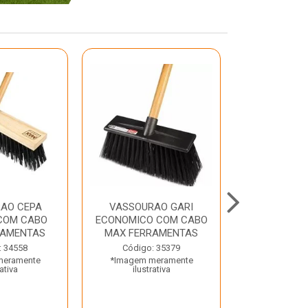
AO CEPA
VASSOURAO GARI
LAVATORIO
COM CABO
ECONOMICO COM CABO
BRANCO MA
RAMENTAS
MAX FERRAMENTAS
Código:
: 34558
Código: 35379
*Imagem m
meramente
*Imagem meramente
ilustr
rativa
ilustrativa