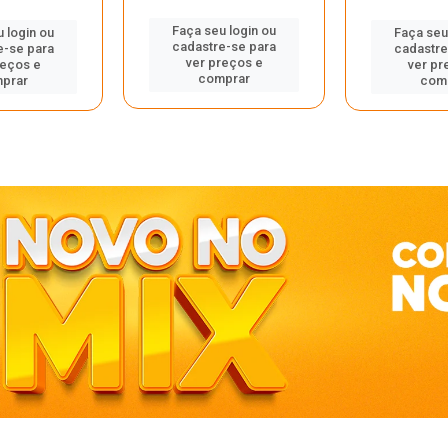
Faça seu login ou
 login ou
Faça seu
cadastre-se para
e-se para
cadastre
ver preços e
reços e
ver pr
comprar
prar
com