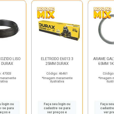
OZIDO LISO
ELETRODO E6013 3
ARAME GAL
G DURAX
25MM DURAX
65MM 1K
: 47003
Código: 46461
Código
meramente
*Imagem meramente
*Imagem 
rativa
ilustrativa
ilust
 login ou
Faça seu login ou
Faça seu
e-se para
cadastre-se para
cadastre
reços e
ver preços e
ver pr