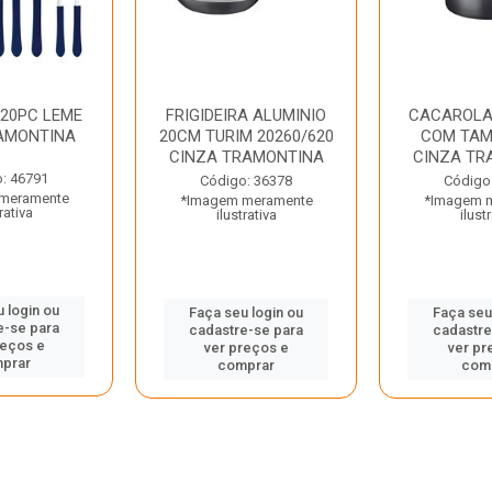
 20PC LEME
FRIGIDEIRA ALUMINIO
CACAROLA
AMONTINA
20CM TURIM 20260/620
COM TAM
CINZA TRAMONTINA
CINZA TR
: 46791
Código: 36378
Código
meramente
*Imagem meramente
*Imagem 
rativa
ilustrativa
ilust
 login ou
Faça seu login ou
Faça seu
e-se para
cadastre-se para
cadastre
reços e
ver preços e
ver pr
prar
comprar
com