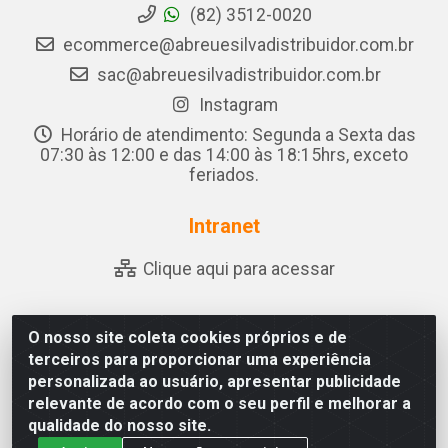
(82) 3512-0020
ecommerce@abreuesilvadistribuidor.com.br
sac@abreuesilvadistribuidor.com.br
Instagram
Horário de atendimento: Segunda a Sexta das
07:30 às 12:00 e das 14:00 às 18:15hrs, exceto
feriados.
Intranet
Clique aqui para acessar
O nosso site coleta cookies próprios e de
Abreu & Silva - Rua Padre Jose de Souza Leite, 265 - Ariado,
terceiros para proporcionar uma experiência
Olho D'Água das Flores/AL - CEP 57.442-000 - CNPJ
personalizada ao usuário, apresentar publicidade
04.790.656/0001-06
relevante de acordo com o seu perfil e melhorar a
qualidade do nosso site.