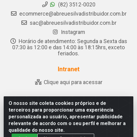
(82) 3512-0020
ecommerce@abreuesilvadistribuidor.com.br
sac@abreuesilvadistribuidor.com.br
Instagram
Horário de atendimento: Segunda a Sexta das
07:30 às 12:00 e das 14:00 às 18:15hrs, exceto
feriados.
Intranet
Clique aqui para acessar
O nosso site coleta cookies próprios e de
Abreu & Silva - Rua Padre Jose de Souza Leite, 265 - Ariado,
terceiros para proporcionar uma experiência
Olho D'Água das Flores/AL - CEP 57.442-000 - CNPJ
personalizada ao usuário, apresentar publicidade
04.790.656/0001-06
relevante de acordo com o seu perfil e melhorar a
qualidade do nosso site.