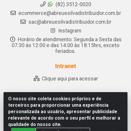
(82) 3512-0020
ecommerce@abreuesilvadistribuidor.com.br
sac@abreuesilvadistribuidor.com.br
Instagram
Horário de atendimento: Segunda a Sexta das
07:30 às 12:00 e das 14:00 às 18:15hrs, exceto
feriados.
Intranet
Clique aqui para acessar
O nosso site coleta cookies próprios e de
Abreu & Silva - Rua Padre Jose de Souza Leite, 265 - Ariado,
terceiros para proporcionar uma experiência
Olho D'Água das Flores/AL - CEP 57.442-000 - CNPJ
personalizada ao usuário, apresentar publicidade
04.790.656/0001-06
relevante de acordo com o seu perfil e melhorar a
qualidade do nosso site.