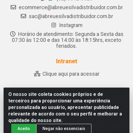
ecommerce@abreuesilvadistribuidor.com.br
sac@abreuesilvadistribuidor.com.br
Instagram
Horário de atendimento: Segunda a Sexta das
07:30 às 12:00 e das 14:00 às 18:15hrs, exceto
feriados.
Intranet
Clique aqui para acessar
O nosso site coleta cookies próprios e de
Abreu & Silva - Rua Padre Jose de Souza Leite, 265 - Ariado,
terceiros para proporcionar uma experiência
Olho D'Água das Flores/AL - CEP 57.442-000 - CNPJ
personalizada ao usuário, apresentar publicidade
04.790.656/0001-06
relevante de acordo com o seu perfil e melhorar a
qualidade do nosso site.
Aceito
Negar não essenciais