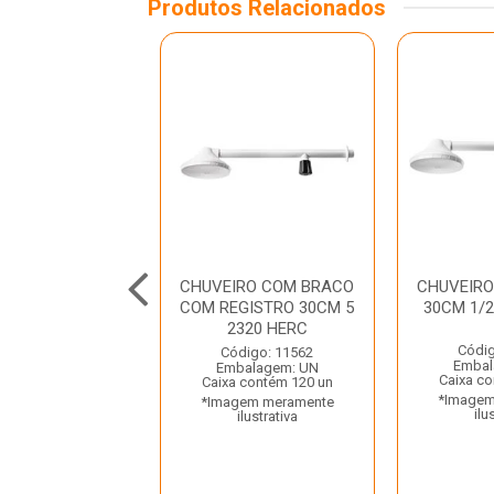
Produtos Relacionados
VEIRO LOREN
CHUVEIRO COM BRACO
CHUVEIR
R ELETRONICO
COM REGISTRO 30CM 5
30CM 1/2
20V 6800W
2320 HERC
ORENZETTI
Códig
Código: 11562
Embal
Embalagem: UN
digo: 32982
Caixa co
Caixa contém 120 un
balagem: UN
*Imagem
*Imagem meramente
a contém 5 un
ilu
ilustrativa
gem meramente
ilustrativa