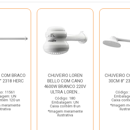
O COM BRACO
CHUVEIRO LOREN
CHUVEIRO 
” 2318 HERC
BELLO COM CANO
30CM 8” 2
4600W BRANCO 220V
ULTRA LOREN...
o: 11561
Código:
agem: UN
Embalag
Código: 180
ntém 120 un
Caixa cont
Embalagem: UN
 meramente
*Imagem m
Caixa contém 8 un
strativa
ilustra
*Imagem meramente
ilustrativa