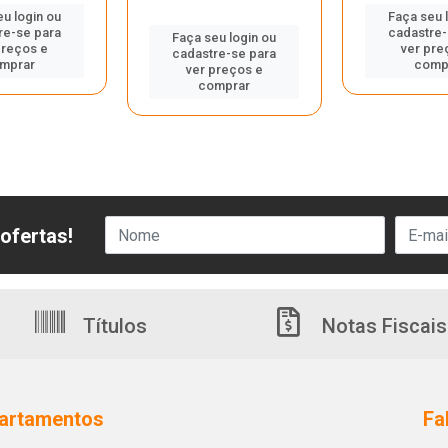
eu login ou
Faça seu 
re-se para
cadastre-
Faça seu login ou
preços e
ver pre
cadastre-se para
mprar
comp
ver preços e
comprar
ofertas!
Títulos
Notas Fiscais
artamentos
Fa