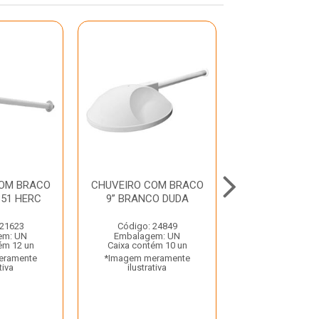
COM BRACO
CHUVEIRO COM BRACO
CHUVEIRO CO
351 HERC
9” BRANCO DUDA
4” DUD
 21623
Código: 24849
Código: 23
em: UN
Embalagem: UN
Embalagem:
ém 12 un
Caixa contém 10 un
Caixa contém 
eramente
*Imagem meramente
*Imagem mera
tiva
ilustrativa
ilustrativ