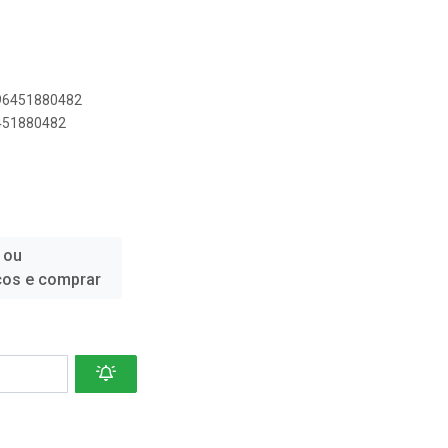
896451880482
6451880482
 ou
ços e comprar