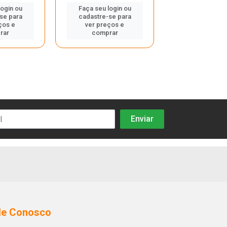
login ou
Faça seu login ou
Faça seu log
se para
cadastre-se para
cadastre-se
ços e
ver preços e
ver preços
rar
comprar
compra
le Conosco