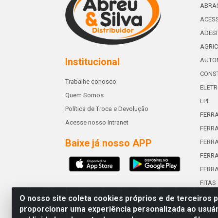
ABRA
ACESS
ADES
AGRIC
Institucional
AUTO
CONST
Trabalhe conosco
ELETR
Quem Somos
EPI
Política de Troca e Devolução
FERR
Acesse nosso Intranet
FERRA
Baixe já nosso APP
FERR
FERRA
FERR
FITAS
O nosso site coleta cookies próprios e de terceiros 
proporcionar uma experiência personalizada ao usuár