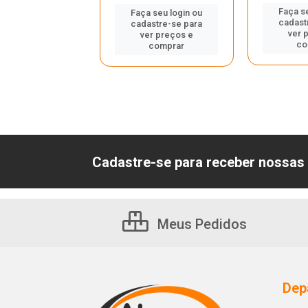
Faça s
Faça seu login ou
cadast
cadastre-se para
 seu login ou
ver 
ver preços e
astre-se para
co
comprar
er preços e
comprar
Cadastre-se para receber nossas 
Meus Pedidos
Dep