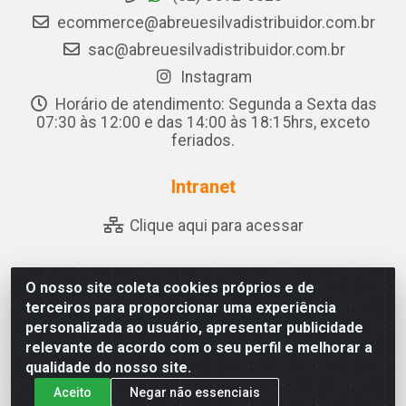
ecommerce@abreuesilvadistribuidor.com.br
sac@abreuesilvadistribuidor.com.br
Instagram
Horário de atendimento: Segunda a Sexta das
07:30 às 12:00 e das 14:00 às 18:15hrs, exceto
feriados.
Intranet
Clique aqui para acessar
O nosso site coleta cookies próprios e de
Abreu & Silva - Rua Padre Jose de Souza Leite, 265 - Ariado,
terceiros para proporcionar uma experiência
Olho D'Água das Flores/AL - CEP 57.442-000 - CNPJ
personalizada ao usuário, apresentar publicidade
04.790.656/0001-06
relevante de acordo com o seu perfil e melhorar a
qualidade do nosso site.
Aceito
Negar não essenciais