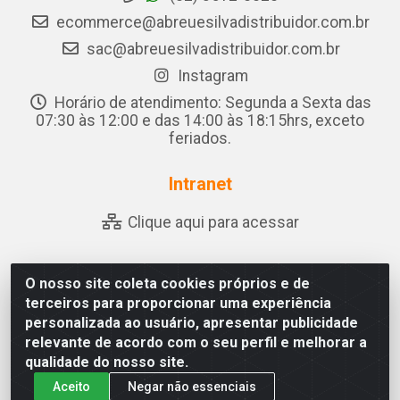
ecommerce@abreuesilvadistribuidor.com.br
sac@abreuesilvadistribuidor.com.br
Instagram
Horário de atendimento: Segunda a Sexta das
07:30 às 12:00 e das 14:00 às 18:15hrs, exceto
feriados.
Intranet
Clique aqui para acessar
O nosso site coleta cookies próprios e de
Abreu & Silva - Rua Padre Jose de Souza Leite, 265 - Ariado,
terceiros para proporcionar uma experiência
Olho D'Água das Flores/AL - CEP 57.442-000 - CNPJ
personalizada ao usuário, apresentar publicidade
04.790.656/0001-06
relevante de acordo com o seu perfil e melhorar a
qualidade do nosso site.
Aceito
Negar não essenciais